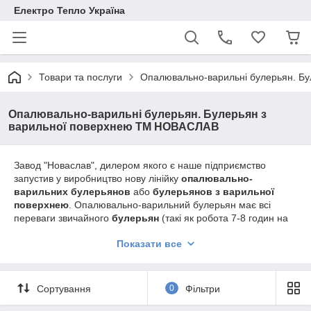
Електро Тепло Україна
Товари та послуги
Опалювально-варильні булерьян. Б
Опалювально-варильні булерьян. Булерьян з
варильної поверхнею ТМ НОВАСЛАВ
Завод "Новаслав", дилером якого є наше підприємство
запустив у виробництво нову лінійку
опалювально-
варильних булерьянов
або
булерьянов з варильної
поверхнею
. Опалювально-варильний булерьян має всі
переваги звичайного
булерьян
(такі як робота 7-8 годин на
одній закладці, швидкий прогрів приміщення), плюс нові
Показати все
можливості підігріву води, приготування їжі, сушіння дров на
плоскій варильної поверхні, яка може
комплектуватися
конфоркою
за бажанням клієнта. Також можна замовити піч
з склом у дверях.
Сортування
0
Фільтри
Особливості конструкції: