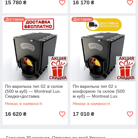
15 780
16 170
₴
₴
Доставим
Доставим
Піч варильна тип 02 зі склом
Піч варильна тип 02 з
(500 м.куб) — Montreal Lux.
конфоркою та склом (500
Скидка+доставка.
м.куб) — Montreal Lux.
Доставимо + соска
Немає в наявності
Немає в наявності
16 620
17 010
₴
₴
Гарантия 30 месяцев. Отправка по всей Украине