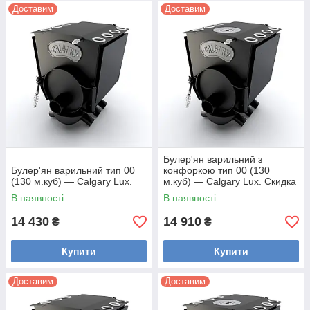
Доставим
Доставим
Конструкційна сталь - 4мм
Ребра жесткости для усиления варочной поверхности,
защитный кожух - защита от ожогов прикосновении и
увеличение конвекции (обоогрев большего объема воздуха в
единицу времени)
Булер'ян варильний з
Булер'ян варильний тип 00
конфоркою тип 00 (130
(130 м.куб) — Calgary Lux.
м.куб) — Calgary Lux. Скидка
+ доставка
В наявності
В наявності
14 430
14 910
₴
₴
Купити
Купити
Доставим
Доставим