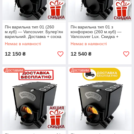
Піч варильна тип 01 (260
Піч варильна тип 01 з
м.куб) — Vancouver. Булер'ян
конфоркою (260 м.куб) —
варильний. Доставка + соска
Vancouver Lux. Скидка +
доставка
Немає в наявності
Немає в наявності
12 150
12 540
₴
₴
Доставим
Доставим