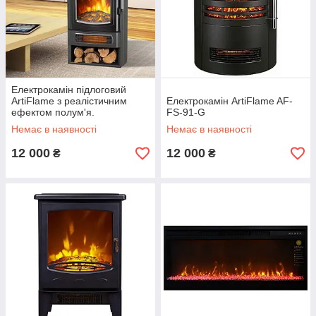
Електрокамін підлоговий
ArtiFlame з реалістичним
Електрокамін ArtiFlame AF-
ефектом полум'я.
FS-91-G
Немає в наявності
Немає в наявності
12 000
12 000
₴
₴