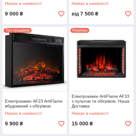
Доставка.
Немає в наявності
Немає в наявності
9 000
7 500
₴
від
₴
Топ продажів
Новинка
Електрокамін ArtiFlame AF33
Електрокамін AF23 ArtiFlame
з пультом та обігрівом. Наша
вбудований з обігрівом.
Доставка
Немає в наявності
Немає в наявності
9 900
15 000
₴
₴