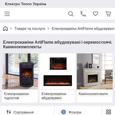
Електро Тепло Україна
Товари та послуги
Електрокаміни ArtiFlame вбудовувані
Електрокаміни ArtiFlame вбудовувані і окремостоячі.
Каминокомплекты
Електрокаміни
Електрокаміни
Камінокомплекти
підлогові
вбудовувані
Сортування
0
Фільтри