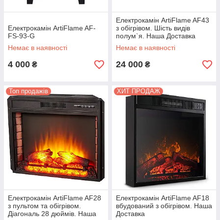
Електрокамін ArtiFlame AF43
Електрокамін ArtiFlame AF-
з обігрівом. Шість видів
FS-93-G
полум`я. Наша Доставка
Немає в наявності
Немає в наявності
4 000
24 000
₴
₴
Топ продажів
ХИТ ПРОДАЖ
Електрокамін ArtiFlame AF28
Електрокамін ArtiFlame AF18
з пультом та обігрівом.
вбудований з обігрівом. Наша
Діагональ 28 дюймів. Наша
Доставка