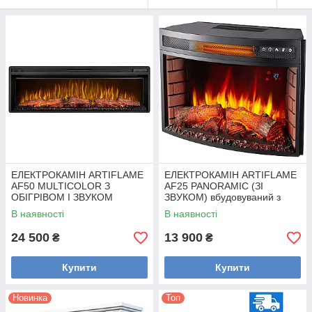
ЕЛЕКТРОКАМІН ARTIFLAME
ЕЛЕКТРОКАМІН ARTIFLAME
AF50 MULTICOLOR З
AF25 PANORAMIC (ЗІ
ОБІГРІВОМ І ЗВУКОМ
ЗВУКОМ) вбудовуваний з
ГОРІННЯ ВОГНЮ
обігрівом.
В наявності
В наявності
24 500
13 900
₴
₴
Купити
Купити
Новинка
Топ