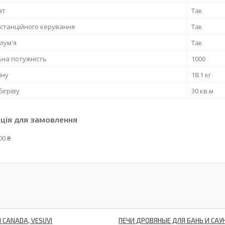
ат
Так
станційного керування
Так
лум'я
Так
ьна потужність
1000
іну
18.1 кг
ігріву
30 кв.м
ція для замовлення
00 ₴
 CANADA, VESUVI
ПЕЧИ ДРОВЯНЫЕ ДЛЯ БАНЬ И САУ