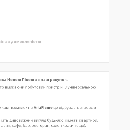
нів
за домовленістю
авка Новою Пікою за наш рахунок.
сто вмикаючи побутовий пристрій. З універсальною
ю камінкомплектів
ArtiFlame
це відбувається зовсім
ить дивовижний вигляд будь-якої кімнаті квартири,
азин, кафе, бар, ресторан, салон краси тощо).