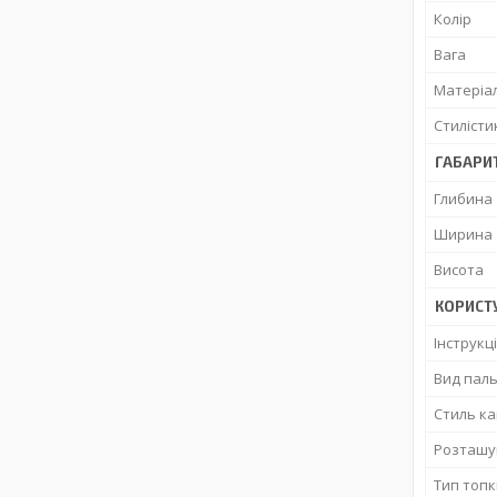
Колір
Вага
Матеріа
Стилісти
ГАБАРИТ
Глибина
Ширина
Висота
КОРИСТ
Інструкц
Вид пал
Стиль ка
Розташу
Тип топк