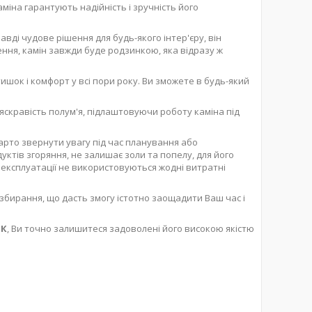
міна гарантують надійність і зручність його
авді чудове рішення для будь-якого інтер'єру, він
ння, камін завжди буде родзинкою, яка відразу ж
ишок і комфорт у всі пори року. Ви зможете в будь-який
яскравість полум'я, підлаштовуючи роботу каміна під
арто звернути увагу під час планування або
уктів згоряння, не залишає золи та попелу, для його
ас експлуатації не використовуються жодні витратні
збирання, що дасть змогу істотно заощадити Ваш час і
ИК
, Ви точно залишитеся задоволені його високою якістю