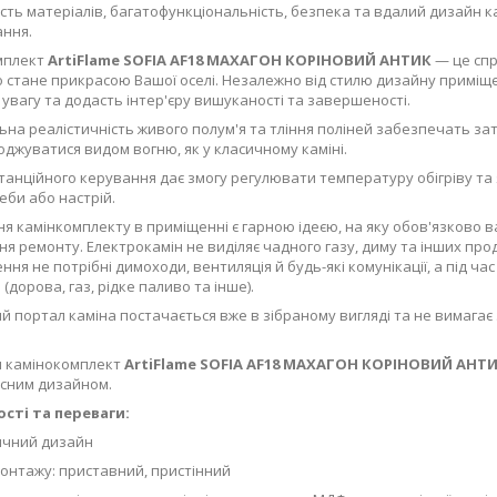
ість матеріалів, багатофункціональність, безпека та вдалий дизайн ка
ання.
мплект
ArtiFlame SOFIA AF18 МАХАГОН КОРІНОВИЙ АНТИК
— це спр
 стане прикрасою Вашої оселі. Незалежно від стилю дизайну приміще
увагу та додасть інтер'єру вишуканості та завершеності.
на реалістичність живого полум'я та тління поліней забезпечать зат
оджуватися видом вогню, як у класичному каміні.
танційного керування дає змогу регулювати температуру обігріву та 
еби або настрій.
я камінкомплекту в приміщенні є гарною ідеєю, на яку обов'язково в
я ремонту. Електрокамін не виділяє чадного газу, диму та інших прод
ння не потрібні димоходи, вентиляція й будь-які комунікації, а під ч
(дорова, газ, рідке паливо та інше).
 портал каміна постачається вже в зібраному вигляді та не вимагає 
 камінокомплект
ArtiFlame SOFIA AF18 МАХАГОН КОРІНОВИЙ АНТ
сним дизайном.
сті та переваги:
чний дизайн
нтажу: приставний, пристінний