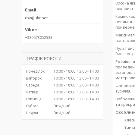
Висока як
використ
Каміноко
rbv@ukr.net
неодмінно
приверне 
Максималь
+380673052533
час насол
Пульт дис
Ваші потр
ГРАФІК РОБОТИ
Розміщенн
проведенн
Понеділок
10:00
18:00
13:00
14:00
встановле
матеріали 
Вівторок
10:00
18:00
13:00
14:00
Середа
10:00
18:00
13:00
14:00
Фабричний
зусилля.
Четвер
10:00
18:00
13:00
14:00
Вибравши
Пʼятниця
10:00
18:00
13:00
14:00
та прекра
Субота
Вихідний
Особливо
Неділя
Вихідний
· Класи
· Тип мо