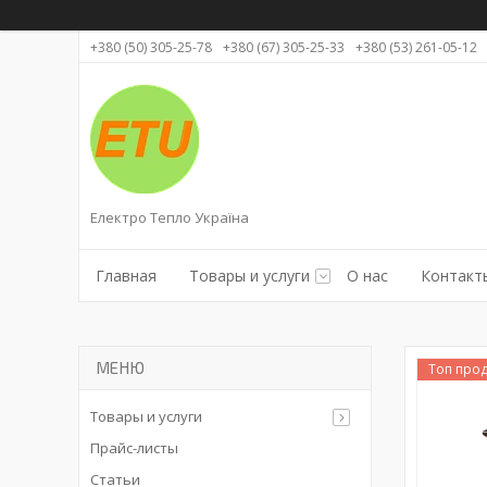
+380 (50) 305-25-78
+380 (67) 305-25-33
+380 (53) 261-05-12
Електро Тепло Україна
Главная
Товары и услуги
О нас
Контакт
Топ про
Товары и услуги
Прайс-листы
Статьи