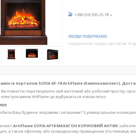
+380 (50) 305-25-78
повернення товару протягом 14 д
амін із порталом SOFIA AF-18 ArtiFlame (Камінкомплект). Дост
о Ви повністю перетворюєте свій житловий або робочий простір, про
 електрокамінів ArtiFlame це відбувається зовсім легко.
ару
обити Ваш будинок яскравим і затишним? З універсальною колекціє
мплект
ArtiFlame SOFIA AF18 МАХАГОН КОРІНОВИЙ АНТИК
забезпеч
дачі, а також офісному або громадському приміщенню (гостинниця, маг