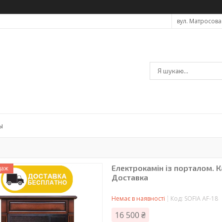
вул. Матросова 
ы
Електрокамін із порталом. К
даж
Доставка
Немає в наявності
Код:
SOFIA AF-18
16 500 ₴