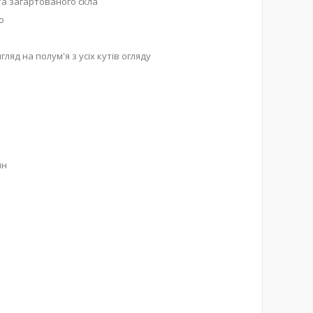
та загартованого скла
о
 на полум'я з усіх кутів огляду
ин