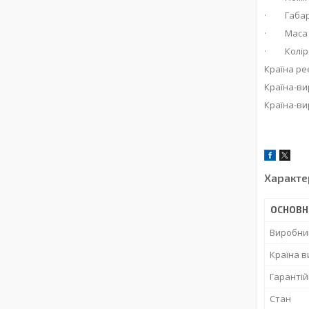
· Габарит
· Маса не
· Колір:
Країна ре
Країна-ви
Країна-ви
Характе
ОСНОВН
Виробни
Країна 
Гарантій
Стан