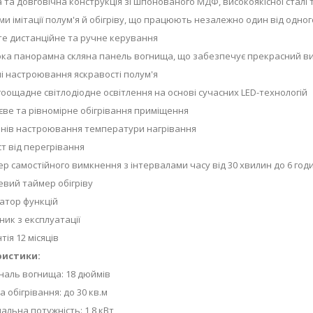
а довговічна конструкція зі шпонованого МДФ, високоякісної сталі 
імітації полум'я й обігріву, що працюють незалежно один від одног
 дистанційне та ручне керування
панорамна скляна панель вогнища, що забезпечує прекрасний вигляд
 настроювання яскравості полум'я
щадне світлодіодне освітлення на основі сучасних LED-технологій
е та рівномірне обігрівання приміщення
нів настроювання температури нагрівання
 від перегрівання
самостійного вимкнення з інтервалами часу від 30 хвилин до 6 год
ий таймер обігріву
тор функцій
к з експлуатації
я 12 місяців
ристики:
аль вогнища: 18 дюймів
бігрівання: до 30 кв.м
ьна потужність: 1,8 кВт