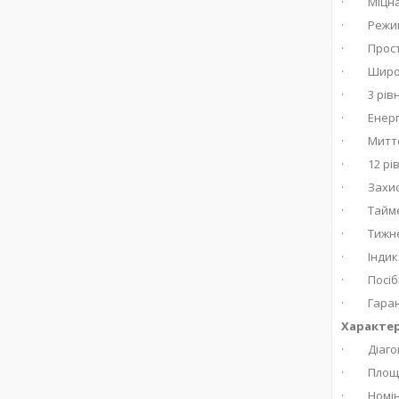
· Міцна т
· Режими 
· Просте
· Широка 
· 3 рівні
· Енергоо
· Миттєв
· 12 рів
· Захист
· Таймер 
· Тижнев
· Індика
· Посібни
· Гаранті
Характе
· Діагон
· Площа о
· Номінал