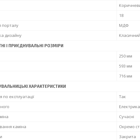
Коричнев
18
л порталу
МДФ
ка дизайну
Класични
НІ І ПРИЄДНУВАЛЬНІ РОЗМІРИ
250 мм
593 мм
716 мм
УВАЛЬНИЦЬКІ ХАРАКТЕРИСТИКИ
ія по експлуатації
Так
ьного
Електрика
міна
Сучасні
вання каміна
Окремо ст
и
Закрита