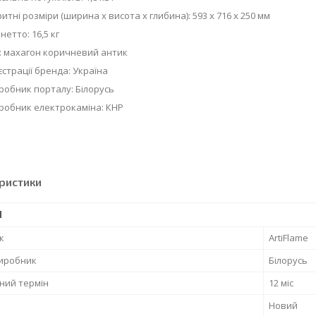
ні розміри (ширина х висота х глибина): 593 х 716 х 250 мм
тто: 16,5 кг
 махагон коричневий антик
єстрації бренда: Україна
робник порталу: Білорусь
робник електрокаміна: КНР
ристики
І
к
ArtiFlame
виробник
Білорусь
ний термін
12 міс
Новий