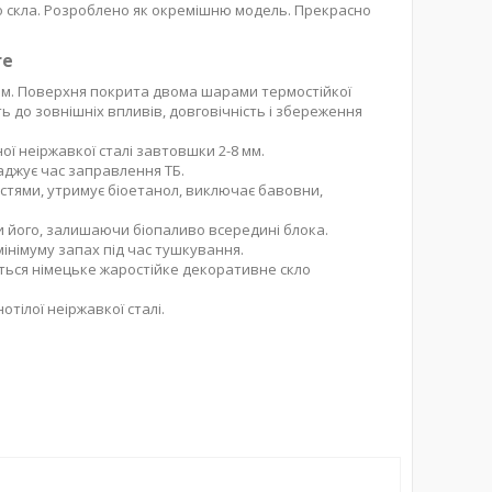
го скла. Розроблено як окремішню модель. Прекрасно
re
 мм. Поверхня покрита двома шарами термостійкої
ть до зовнішніх впливів, довговічність і збереження
ої неіржавкої сталі завтовшки 2-8 мм.
аджує час заправлення ТБ.
тями, утримує біоетанол, виключає бавовни,
ти його, залишаючи біопаливо всередині блока.
мінімуму запах під час тушкування.
ться німецьке жаростійке декоративне скло
тілої неіржавкої сталі.