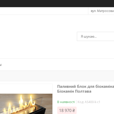
вул. Матросова 
ы
Паливний блок для біокаміна 
Біокамін Полтава
В наявності
Код:
AS400-k-c1
18 970 ₴