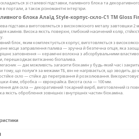
 складається зі сталевої підставки, паливного блока та декоративно
 в портали, а також різноманітні інтер'єри.
ливного блока Алаїд Style-корпус-скло-С1 ТМ Gloss Fi
ева підставка виготовляється з високоякісного металу завтовшки 2
для камінів. Висока якість поверхні, глибокий насичений колір, стійкіс
у.
вний блок, яким комплектується корпус, виготовляється з високоякісн
ене місце заправлення палива — зручна й безпечна опція, яка заощ
рішнє заповнення — керамічні волокна з абсорбувальними властивос
и, перешкоджає витіканню біопалива.
егасник — дає можливість загасити біокамін у будь-який час і закри
и тому, що полум'я за межами ТБ, він не нагрівається, що зводить до 
стійке скло — стійке до перегрівання й розколювання. Використовує
шки 4 мм, обробка — єврокрайка. Висота скла — 100 мм.
лення для скла — декоративний токарний виріб, виготовлений із повно
ка якість оброблення зовнішніх і внутрішніх частин біокаміна.
ристики
І