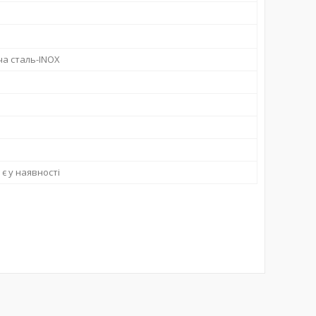
а сталь-INOX
є у наявності