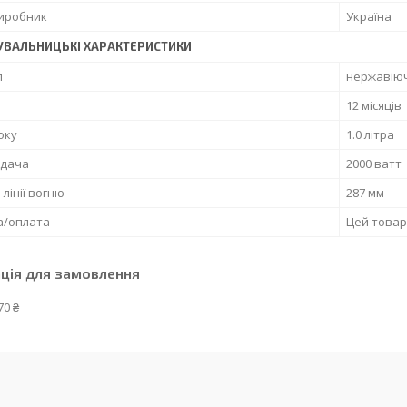
виробник
Україна
УВАЛЬНИЦЬКІ ХАРАКТЕРИСТИКИ
л
нержавіюч
12 місяців
оку
1.0 літра
ддача
2000 ватт
лінії вогню
287 мм
а/оплата
Цей товар 
ція для замовлення
70 ₴