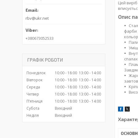
Цей виріб
вписується
Опис па
rbv@ukr.net
Стал
фарби 
кольор
+380673052533
Пали
Уміщ
Внут
спалах
ГРАФІК РОБОТИ
Плам
Завдяк
Понеділок
10:00
18:00
13:00
14:00
Жаро
Вівторок
10:00
18:00
13:00
14:00
завтов
Кріп
Середа
10:00
18:00
13:00
14:00
Висо
Четвер
10:00
18:00
13:00
14:00
Пʼятниця
10:00
18:00
13:00
14:00
Субота
Вихідний
Неділя
Вихідний
Характе
ОСНОВН