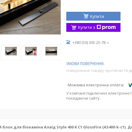
Купити
Купити з
+380 (50) 305-25-78
повернення товару протягом 14 д
У компанії підключені електронні 
покидаючи сайту.
блок для біокаміна Алаїд Style 400 K C1 GlossFire (AS400-k-c1).