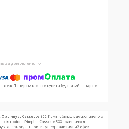
нів
за домовленістю
платежі. Тепер ви можете купити будь-який товар не
 Opti-myst Cassette 500
. Камін є більш вдосконаленою
огія горіння Dimplex Cassette 500 залишилася
myst дає змогу створити суперреалістичний ефект