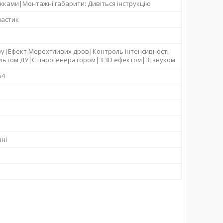
ніжками|Монтажні габарити: Дивіться інструкцію
ластик
іву|Ефект Мерехтливих дров|Контроль інтенсивності
льтом ДУ|С парогенератором|З 3D ефектом|Зі звуком
54
ні