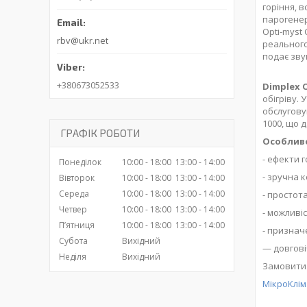
горіння, 
парогенер
Opti-myst
rbv@ukr.net
реального
подає зву
+380673052533
Dimplex O
обігріву.
обслугову
1000, що 
ГРАФІК РОБОТИ
Особливо
- ефекти г
Понеділок
10:00
18:00
13:00
14:00
- зручна к
Вівторок
10:00
18:00
13:00
14:00
Середа
10:00
18:00
13:00
14:00
- простот
Четвер
10:00
18:00
13:00
14:00
- можливі
Пʼятниця
10:00
18:00
13:00
14:00
- признач
Субота
Вихідний
— довгові
Неділя
Вихідний
Замовити 
МікроКлім