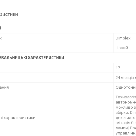
ристики
І
к
Dimplex
Новий
УВАЛЬНИЦЬКІ ХАРАКТЕРИСТИКИ
17
24 місяців
ання
Однотонні
Технологі
автономно
можливо з
збірки: Di
ві характеристики
декількох
імітація б
лампи|Про
управлінн