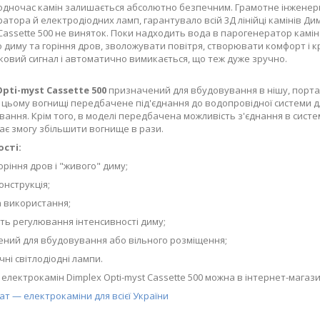
водночас камін залишається абсолютно безпечним. Грамотне інженерн
атора й електродіодних ламп, гарантувало всій 3Д лінійці камінів Ди
 Cassette 500 не виняток. Поки надходить вода в парогенератор камін і
 диму та горіння дров, зволожувати повітря, створювати комфорт і кра
ковий сигнал і автоматично вимикається, що теж дуже зручно.
pti-myst Cassette 500
призначений для вбудовування в нішу, портал
 У цьому вогнищі передбачене під'єднання до водопровідної системи
вання. Крім того, в моделі передбачена можливість з'єднання в систе
дає змогу збільшити вогнище в рази.
сті:
оріння дров і "живого" диму;
онструкція;
а використання;
сть регулювання інтенсивності диму;
ений для вбудовування або вільного розміщення;
чні світлодіодні лампи.
електрокамін Dimplex Opti-myst Cassette 500 можна в інтернет-магази
ат — електрокаміни для всієї України