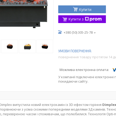
Купити
Купити з
+380 (50) 305-25-78
повернення товару протягом 14 д
У компанії підключені електронні 
покидаючи сайту.
Dimplex випустила новий електрокамін із 3D-ефектом горіння
Dimplex
порівнюючи з усіма схожими попередніми моделями 3Д камінів. Технол
, перевіреною часом і споживачам, що полюбилися. Технологія Opti-