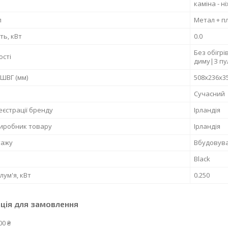
каміна - 
л
Метал + п
ть, кВт
0.0
Без обігр
ості
диму|З пу
 ШВГ (мм)
508x236x3
Сучасний
еєстрації бренду
Ірландія
виробник товару
Ірландія
тажу
Вбудовува
Black
лум'я, кВт
0.250
ція для замовлення
00 ₴