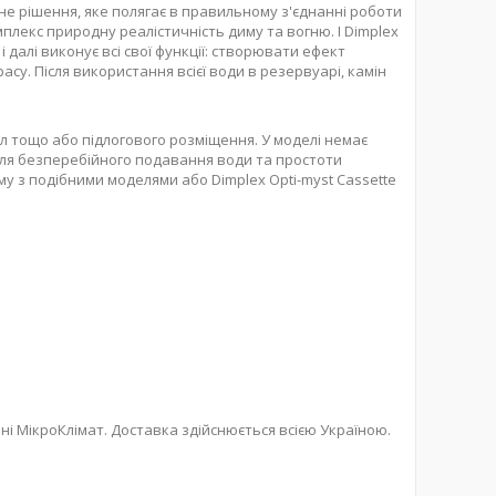
е рішення, яке полягає в правильному з'єднанні роботи
мплекс природну реалістичність диму та вогню. І Dimplex
 далі виконує всі свої функції: створювати ефект
су. Після використання всієї води в резервуарі, камін
 тощо або підлогового розміщення. У моделі немає
 для безперебійного подавання води та простоти
му з подібними моделями або Dimplex Opti-myst Cassette
ні МікроКлімат. Доставка здійснюється всією Україною.