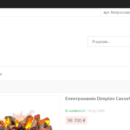
вул. Матросова 
ы
Електрокамін Dimplex Casse
В наявності
Код:
2445
98 700 ₴