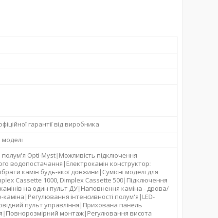
 офіційної гарантії від виробника
 моделі
я полум'я Opti-Myst|Можливість підключення
го водопостачання|Електрокамін конструктор:
ібрати камін будь-якої довжини|Сумісні моделі для
mplex Cassette 1000, Dimplex Cassette 500|Підключення
 камінів на один пульт ДУ|Наповнення каміна - дрова/
іо-каміна|Регулювання інтенсивності полум'я|LED-
відний пульт управління|Прихована панель
я|Повнорозмірний монтаж|Регулювання висота