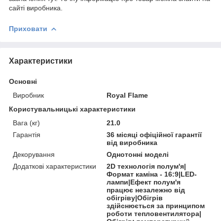
сайті виробника.
Приховати
Характеристики
Основні
Виробник
Royal Flame
Користувальницькі характеристики
Вага (кг)
21.0
Гарантія
36 місяці офіційної гарантії
від виробника
Декорування
Однотонні моделі
Додаткові характеристики
2D технологія полум'я|
Формат каміна - 16:9|LED-
лампи|Ефект полум'я
працює незалежно від
обігріву|Обігрів
здійснюється за принципом
роботи тепловентилятора|