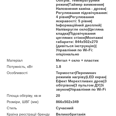
Обігрів: температурний
режим|Таймер вимкнення|
Наповнення каміна - дрова|
Регулювання підсвічування:
4 рівня|Регулювання
яскравості: 5 рівня|
Інформаційний дисплей|
Напівкругле скло|Цегляна
кладка|Підсвічування
цегляних стінок|Монтажні
габарити: 844x502x270
(дивіться інструкцію)|
Управління по Wi-Fi:
опціонально
Матеріал
Метал + скло + пластик
Потужність, кВт
1.8
Особливості
Термостат|Перемикач
режимів нагріву|LED екран|
Ефект Мерехтливих дров|З
обігрівом|З пультом ДУ|Зі
звуком|Управління по Wi-Fi
Площа обігріву, кв.м
20
Розміри, ШВГ (мм)
866x502x349
Стиль
Сучасний
Країна реєстрації бренду
Великобританія