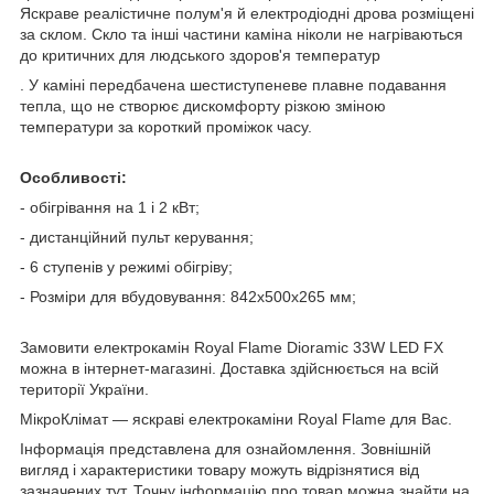
Яскраве реалістичне полум'я й електродіодні дрова розміщені
за склом. Скло та інші частини каміна ніколи не нагріваються
до критичних для людського здоров'я температур
. У каміні передбачена шестиступеневе плавне подавання
тепла, що не створює дискомфорту різкою зміною
температури за короткий проміжок часу.
Особливості:
- обігрівання на 1 і 2 кВт;
- дистанційний пульт керування;
- 6 ступенів у режимі обігріву;
- Розміри для вбудовування: 842x500x265 мм;
Замовити електрокамін Royal Flame Dioramic 33W LED FX
можна в інтернет-магазині. Доставка здійснюється на всій
території України.
МікроКлімат — яскраві електрокаміни Royal Flame для Вас.
Інформація представлена для ознайомлення. Зовнішній
вигляд і характеристики товару можуть відрізнятися від
зазначених тут. Точну інформацію про товар можна знайти на