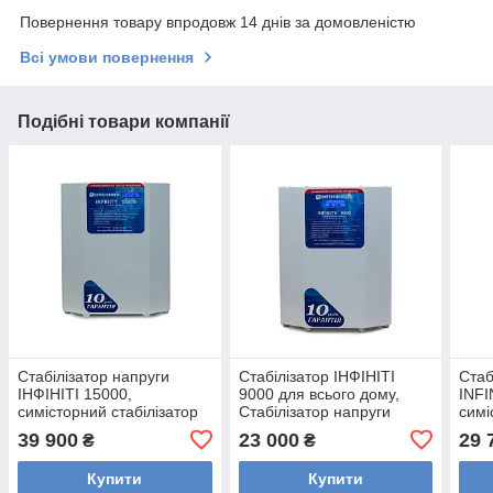
Повернення товару впродовж 14 днів за домовленістю
Всі умови повернення
Подібні товари компанії
Стабілізатор напруги
Стабілізатор ІНФІНІТІ
Стаб
ІНФІНІТІ 15000,
9000 для всього дому,
INFI
симісторний стабілізатор
Стабілізатор напруги
симі
напруги INFINITY для
Infinity 9000 Укртехнологія
напр
39 900
23 000
29 
₴
₴
котеджу
усьо
Купити
Купити