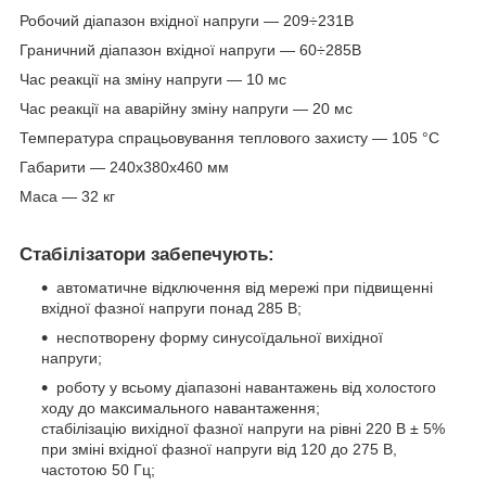
Робочий діапазон вхідної напруги — 209÷231В
Граничний діапазон вхідної напруги — 60÷285В
Час реакції на зміну напруги — 10 мс
Час реакції на аварійну зміну напруги — 20 мс
Температура спрацьовування теплового захисту — 105 °C
Габарити — 240х380х460 мм
Маса — 32 кг
Стабілізатори забепечують:
автоматичне відключення від мережі при підвищенні
вхідної фазної напруги понад 285 В;
неспотворену форму синусоїдальної вихідної
напруги;
роботу у всьому діапазоні навантажень від холостого
ходу до максимального навантаження;
стабілізацію вихідної фазної напруги на рівні 220 В ± 5%
при зміні вхідної фазної напруги від 120 до 275 В,
частотою 50 Гц;