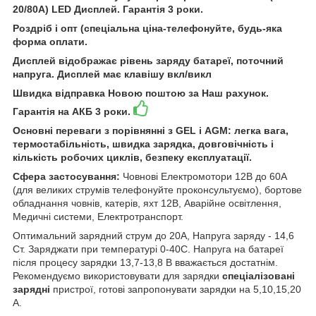
20/80A) LED Дисплей. Гарантія 3 роки.
Роздріб і опт (спеціальна ціна-телефонуйте, будь-яка
форма оплати.
Дисплей відображає рівень заряду батареї, поточний
напруга. Дисплей має клавішу вкл/викл
Швидка відправка Новою поштою за Наш рахунок.
Гарантія на АКБ 3 роки.
Основні переваги з порівнянні з GEL і AGM: легка вага,
термостабільність, швидка зарядка, довговічність і
кількість робочих циклів, безпеку експлуатації.
Сфера застосування:
Човнові Електромотори 12В до 60А
(для великих струмів телефонуйте проконсультуємо), бортове
обладнання човнів, катерів, яхт 12В, Аварійне освітлення,
Медичні системи, Електротранспорт.
Оптимальний зарядний струм до 20А, Напруга заряду - 14,6
Ст. Заряджати при температурі 0-40С. Напруга на батареї
після процесу зарядки 13,7-13,8 В вважається достатнім.
Рекомендуємо використовувати для зарядки
спеціалізовані
зарядні
пристрої, готові запропонувати зарядки на 5,10,15,20
А.