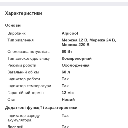
Характеристики
Основні
Виробник
Alpicool
Тип живлення
Мережа 12 В, Мережа 24 В,
Мережа 220 В
Споживана потужність
60 Вт
Тип автохолодильнику
Компресорний
Режими роботи
Охолодження
Загальний об`єм
60 л
Індикатор роботи
Так
Індикатор температури
Так
Гарантійний термін
12 міс
Стан
Новий
Додаткові функції і характеристики
Індикатор заряду
Так
акумулятора
Дисплей
Так