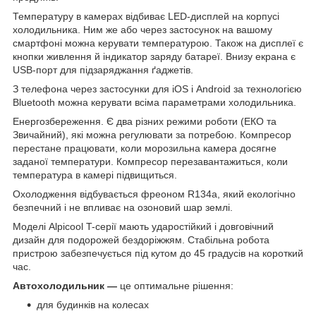
Температуру в камерах відбиває LED-дисплей на корпусі
холодильника. Ним же або через застосунок на вашому
смартфоні можна керувати температурою. Також на дисплеї є
кнопки живлення й індикатор заряду батареї. Внизу екрана є
USB-порт для підзаряджання ґаджетів.
З телефона через застосунки для iOS і Android за технологією
Bluetooth можна керувати всіма параметрами холодильника.
Енергозбереження. Є два різних режими роботи (ЕКО та
Звичайний), які можна регулювати за потребою. Компресор
перестане працювати, коли морозильна камера досягне
заданої температури. Компресор перезавантажиться, коли
температура в камері підвищиться.
Охолодження відбувається фреоном R134a, який екологічно
безпечний і не впливає на озоновий шар землі.
Моделі Alpicool T-серії мають ударостійкий і довговічний
дизайн для подорожей бездоріжжям. Стабільна робота
пристрою забезпечується під кутом до 45 градусів на короткий
час.
Автохолодильник —
це оптимальне рішення:
для будинків на колесах