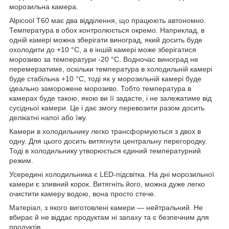
морозильна камера.
Alpicool T60 має два відділення, що працюють автономно.
Температура в обох контролюється окремо. Наприклад, в
одній камері можна зберігати виноград, який досить буде
охолодити до +10 °C, а в іншій камері може зберігатися
морозиво за температури -20 °C. Водночас виноград не
перемерзатиме, оскільки температура в холодильній камері
буде стабільна +10 °C, тоді як у морозильній камері буде
ідеально заморожене морозиво. Тобто температура в
камерах буде такою, якою ви її задасте, і не залежатиме від
сусідньої камери. Це і дає змогу перевозити разом досить
делікатні напої або їжу.
Камери в холодильнику легко трансформуються з двох в
одну. Для цього досить витягнути центральну перегородку.
Тоді в холодильнику утворюється єдиний температурний
режим.
Усередині холодильника є LED-підсвітка. На дні морозильної
камери є зливний корок. Витягніть його, можна дуже легко
очистити камеру водою, вона просто стече.
Матеріал, з якого виготовлені камери — нейтральний. Не
вбирає й не віддає продуктам ні запаху та є безпечним для
продуктів.