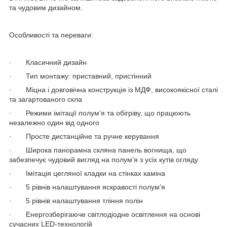
та чудовим дизайном.
Особливості та переваги:
· Класичний дизайн
· Тип монтажу: приставний, пристінний
· Міцна і довговічна конструкція із МДФ, високоякісної сталі
та загартованого скла
· Режими імітації полум’я та обігріву, що працюють
незалежно один від одного
· Просте дистанційне та ручне керування
· Широка панорамна скляна панель вогнища, що
забезпечує чудовий вигляд на полум’я з усіх кутів огляду
· Імітація цегляної кладки на стінках каміна
· 5 рівнів налаштування яскравості полум’я
· 5 рівнів налаштування тління полін
· Енергозберігаюче світлодіодне освітлення на основі
сучасних LED-технологій