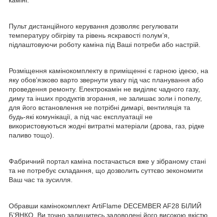
Пульт дистанційного керування дозволяє регулювати
температуру обігріву та рівень яскравості полум’я,
підлаштовуючи роботу каміна під Ваші потреби або настрій.
Розміщення камінокомплекту в приміщенні є гарною ідеєю, на
яку обов’язково варто звернути увагу під час планування або
проведення ремонту. Електрокамін не виділяє чадного газу,
диму та інших продуктів згорання, не залишає золи і попелу,
для його встановлення не потрібні димарі, вентиляція та
будь-які комунікації, а під час експлуатації не
використовуються жодні витратні матеріали (дрова, газ, рідке
паливо тощо).
Фабричний портал каміна постачається вже у зібраному стані
та не потребує складання, що дозволить суттєво зекономити
Ваш час та зусилля.
Обравши камінокомплект ArtiFlame DECEMBER AF28 БІЛИЙ
Б’ЯНКО, Ви точно залишитесь задоволені його високою якістю