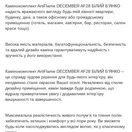
Камінокомплект ArtiFlame DECEMBER AF28 БІЛИЙ Б’ЯНКО
надасть вражаючого вигляду будь-якій кімнаті квартири,
будинку, дачі, а також офісному або громадському
приміщенню (готель, магазин, кав’ярня, бар, ресторан, салон
краси тощо).
Висока якість матеріалів, багатофункціональність, безпечність
та вдалий дизайн каміна гарантуватимуть надійність і
зручність у його використанні.
Камінокомплект ArtiFlame DECEMBER AF28 БІЛИЙ Б’ЯНКО –
це справді чудове рішення для будь-якого інтер’єру, він
неодмінно стане окрасою Вашої оселі. Незалежно від стилю
дизайну приміщення, камін завжди буде родзинкою, що
відразу привертатиме увагу і додаватиме інтер’єру
вишуканості та завершеності.
Максимальна реалістичність живого полум’я та тління полін
забезпечать затишок і комфорт у всі пори року. Ви зможете
будь-коли насолоджуватись виглядом вогню, як у класичному
каміні.