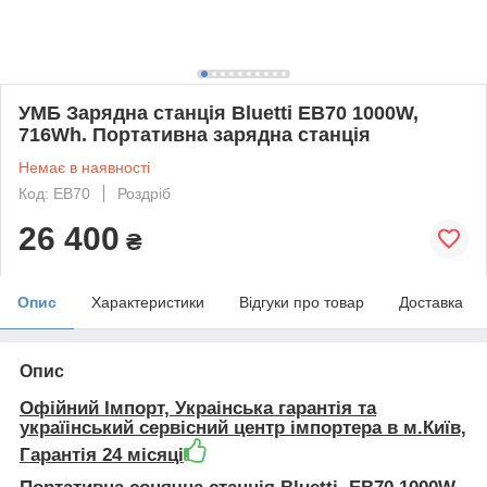
УМБ Зарядна станція Bluetti EB70 1000W,
716Wh. Портативна зарядна станція
Немає в наявності
Код: EB70
Роздріб
26 400
₴
Опис
Характеристики
Відгуки про товар
Доставка
Опис
Офійний Імпорт, Украінська гарантія та
україінський сервісний центр імпортера в м.Київ,
Гарантія 24 місяці