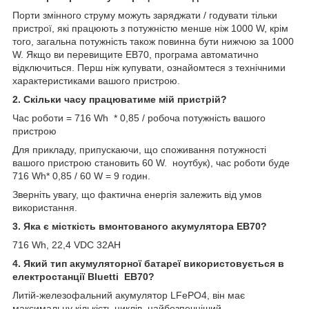
Порти змінного струму можуть заряджати / годувати тільки
пристрої, які працюють з потужністю менше ніж 1000 W, крім
того, загальна потужність також повинна бути нижчою за 1000
W. Якщо ви перевищите EB70, програма автоматично
відключиться. Перш ніж купувати, ознайомтеся з технічними
характеристиками вашого пристрою.
2. Скільки часу працюватиме мій пристрій?
Час роботи = 716 Wh * 0,85 / робоча потужність вашого
пристрою
Для прикладу, припускаючи, що споживання потужності
вашого пристрою становить 60 W. ноутбук), час роботи буде
716 Wh* 0,85 / 60 W = 9 годин.
Зверніть увагу, що фактична енергія залежить від умов
використання.
3. Яка є місткість вмонтованого акумулятора EB70?
716 Wh, 22,4 VDC 32AH
4. Який тип акумуляторної батареї використовується в
електростанції Bluetti EB70?
Литій-железофальний акумулятор LFePO4, він має
максимальну кількість циклів, найбезпечніший.