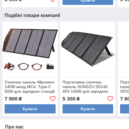
Купити
Подібні товари компанії
Сонячна панель Allpowers
Портативна сонячна
Порт
140W вихід MC4, Type-C
панель SUNGZU SD140
пан
60W для зарядних станцій
40V 140W для зарядних
SP20
Bluetti, Ecoflow та для
станцій
Порт
7 900
5 300
7 6
₴
₴
Starlink.
пане
заря
Купити
Купити
Про нас