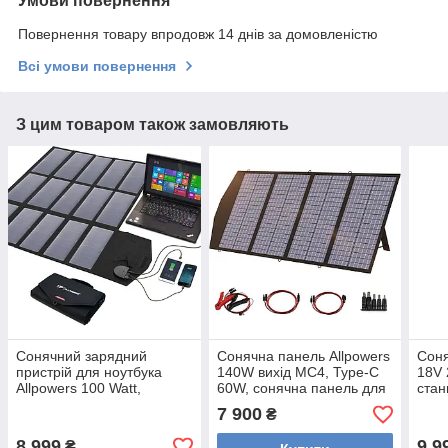
Умови повернення
Повернення товару впродовж 14 днів за домовленістю
Всі умови повернення
З цим товаром також замовляють
Сонячний зарядний
Сонячна панель Allpowers
Соня
пристрій для ноутбука
140W вихід MC4, Type-C
18V 
Allpowers 100 Watt,
60W, сонячна панель для
станц
складана сонячна панель
зарядних станцій Ecoflow,
Ecof
7 900
₴
ALLPOWERS 18V 100W
Bluetti
8 999
9 9
₴