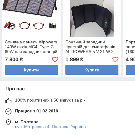
Сонячна панель Allpowers
Сонячний зарядний
Порт
140W вихід MC4, Type-C
пристрій для смартфонів
пан
60W для зарядних станцій
ALLPOWERS 5 V 21 W 2
(160
Bluetti, Ecoflow та для
USB, складана сонячна
соня
7 800
1 899
4 9
₴
₴
Starlink.
панель
заря
Купити
Купити
Про нас
100% позитивних з 56 відгуків за рік
Працює з 01.02.2010
м. Полтава
вул. Матросова 4, Полтава, Україна