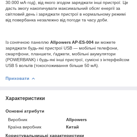
30.000 мА·год), від якого згодом заряджати інші пристрої. Це
дасть змогу накопичувати максимальний обсяг енергії за
світловий день і заряджати пристрої в нормальному режимі
від повербанка незалежно від погоди та часу доби.
Із сонячною панеллю
Allpowers AP-ES-004
ви можете
заряджати будь-які пристрої USB — мобільні телефони,
смартфони, планшети, ґаджети, мобільні акумулятори
(POWERBANK) і будь-які інші пристрої, сумісні з інтерфейсом
USB 5 вольтів (токоспоживання більше 50 мА).
Приховати
Характеристики
Основні атрибути
Виробник
Allpowers
Країна виробник
Китай
Користувальницькі характеристики