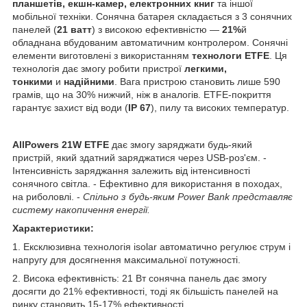
планшетів, екшн-камер, електронних книг
та іншої
мобільної техніки. Сонячна батарея складається з 3 сонячних
панелей (
21 ватт
) з високою ефективністю —
21%
й
обладнана вбудованим автоматичним контролером. Сонячні
елементи виготовлені з використанням
технологи ETFE
. Ця
технологія дає змогу робити пристрої
легкими,
тонкими
и
надійними
. Вага пристрою становить лише 590
грамів, що на 30% нижчий, ніж в аналогів. ETFE-покриття
гарантує захист від води (
IP 67
), пилу та високих температур.
AllPowers 21W ETFE
дає змогу заряджати будь-який
пристрій, який здатний заряджатися через USB-роз'єм. -
Інтенсивність заряджання залежить від інтенсивності
сонячного світла. - Ефективно для використання в походах,
на риболовлі. -
Спільно з будь-яким Power Bank представляє
систему накопичення енергії.
Характеристики:
1. Ексклюзивна технологія isolar автоматично регулює струм і
напругу для досягнення максимальної потужності.
2. Висока ефективність: 21 Вт сонячна панель дає змогу
досягти до 21% ефективності, тоді як більшість панелей на
ринку становить 15-17% ефективності.