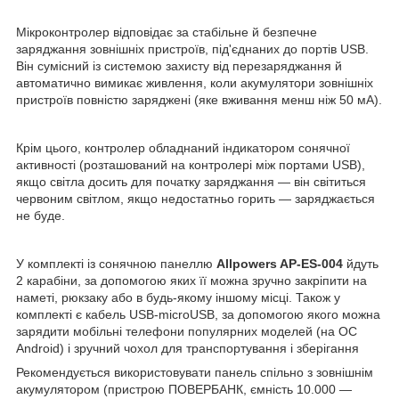
Мікроконтролер відповідає за стабільне й безпечне
заряджання зовнішніх пристроїв, під'єднаних до портів USB.
Він сумісний із системою захисту від перезаряджання й
автоматично вимикає живлення, коли акумулятори зовнішніх
пристроїв повністю заряджені (яке вживання менш ніж 50 мА).
Крім цього, контролер обладнаний індикатором сонячної
активності (розташований на контролері між портами USB),
якщо світла досить для початку заряджання — він світиться
червоним світлом, якщо недостатньо горить — заряджається
не буде.
У комплекті із сонячною панеллю
Allpowers AP-ES-004
йдуть
2 карабіни, за допомогою яких її можна зручно закріпити на
наметі, рюкзаку або в будь-якому іншому місці. Також у
комплекті є кабель USB-microUSB, за допомогою якого можна
зарядити мобільні телефони популярних моделей (на ОС
Android) і зручний чохол для транспортування і зберігання
Рекомендується використовувати панель спільно з зовнішнім
акумулятором (пристрою ПОВЕРБАНК, ємність 10.000 —