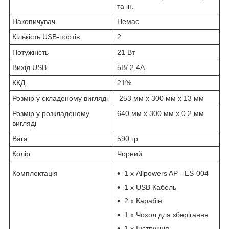
та ін.
Накопичувач
Немає
Кількість USB-портів
2
Потужність
21 Вт
Вихід USB
5В/ 2,4А
ККД
21%
Розмір у складеному вигляді
253 мм х 300 мм х 13 мм
Розмір у розкладеному
640 мм х 300 мм х 0.2 мм
вигляді
Вага
590 гр
Колір
Чорний
Комплектація
1 х Allpowers AP - ES-004
1 х USB Кабель
2 х Карабін
1 х Чохол для зберігання
1 х Інструкція