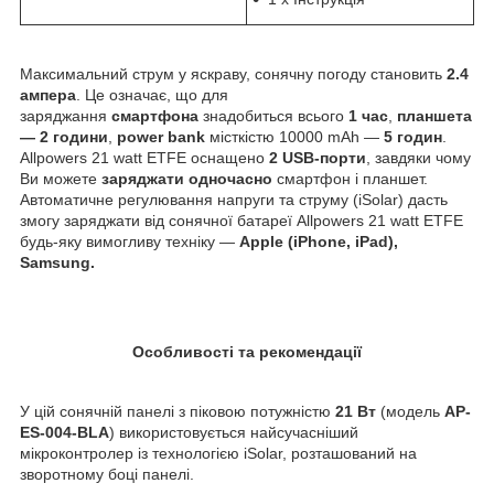
Максимальний струм у яскраву, сонячну погоду становить
2.4
ампера
. Це означає, що для
заряджання
смартфона
знадобиться всього
1 час
,
планшета
— 2 години
,
power bank
місткістю 10000 mAh —
5 годин
.
Allpowers 21 watt ETFE оснащено
2 USB-порти
, завдяки чому
Ви можете
заряджати одночасно
смартфон і планшет.
Автоматичне регулювання напруги та струму (iSolar) дасть
змогу заряджати від сонячної батареї Allpowers 21 watt ETFE
будь-яку вимогливу техніку —
Apple (iPhone, iPad),
Samsung.
Особливості та рекомендації
У цій сонячній панелі з піковою потужністю
21 Вт
(модель
AP-
ES-004-BLA
) використовується найсучасніший
мікроконтролер із технологією iSolar, розташований на
зворотному боці панелі.