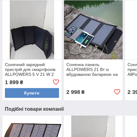
Сонячний зарядний
Сонячна панель
Сон
пристрій для смартфонів
ALLPOWERS 21 Вт із
прис
ALLPOWERS 5 V 21 W 2
вбудованою батареєю на
AllP
USB, складана сонячна
10000mah USB/USB-C
2xUS
1 899
₴
панель
виходи
бат
2 998
2 3
₴
Купити
Подібні товари компанії