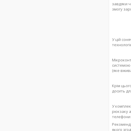
завдяки 
змогу зар
У цій сон
технолог
Мікроконт
системою 
(яке вжив
Крім цьог
досить дл
У комплек
рюкзаку а
телефони 
Рекоменду
якого зго