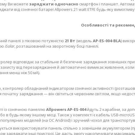
чому Ви можете
заряджати одночасно
смартфон і планшет. Автомат
яджати від сонячної батареї Allpowers 21 watt ETFE будь-яку вимоглив
Особливості та рекомен
ячній панелі з піковою потужністю
21 Вт
(модель
AP-ES-004-BLA
) вико
ією
iSolar
, розташований на зворотному боці панелі.
ролер відповідає за стабільне й безпечне заряджання зовнішніх пристр
захисту від перезаряджання й автоматично вимикає живлення, коли 
ання менш ніж 50 мА).
о, контролер обладнаний індикатором сонячної активності (розташов
я початку заряджання — він світиться червоним світлом, якщо недос
ті із сонячною панеллю
Allpowers AP-ES-004
йдуть 2 карабіни, за доп
бо в будь-якому іншому місці. Також у комплекті є кабель USB-microU
популярних моделей (на ОС Android) і зручний чохол для транспортув
ється використовувати панель спільно з зовнішнім акумулятором (при
дом заряджати інші пристрої. Це дасть змогу накопичувати максимальн