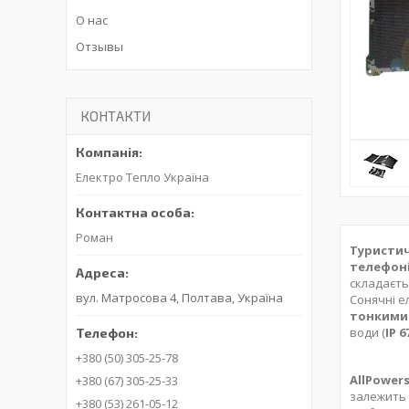
О нас
Отзывы
КОНТАКТИ
Електро Тепло Україна
Роман
Туристич
телефоні
складаєть
вул. Матросова 4, Полтава, Україна
Сонячні е
тонким
води (
IP 6
+380 (50) 305-25-78
AllPowers
+380 (67) 305-25-33
залежить 
+380 (53) 261-05-12