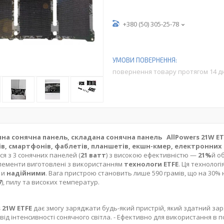
+380 (50) 305-25-78
повернення товару протягом 14 д
на сонячна панель, складана сонячна панель AllPowers 21W ET
в, смартфонів, фаблетів, планшетів, екшн-кмер, електронних
ся з 3 сонячних панелей (
21 ватт
) з високою ефективністю —
21%
й о
лементи виготовлені з використанням
технологи ETFE
. Ця технолог
и
и
надійними
. Вага пристрою становить лише 590 грамів, що на 30% н
7
), пилу та високих температур.
 21W ETFE
дає змогу заряджати будь-який пристрій, який здатний зар
від інтенсивності сонячного світла. - Ефективно для використання в п