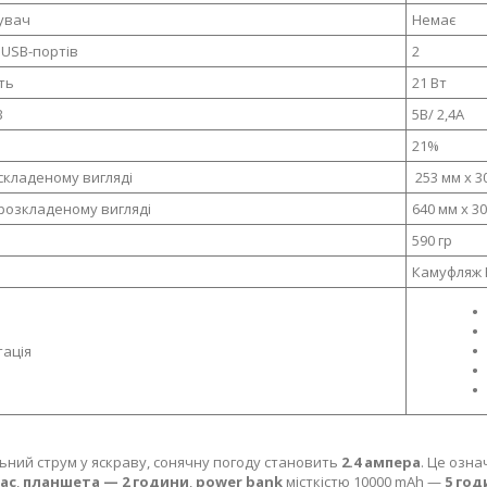
увач
Немає
 USB-портів
2
ть
21 Вт
B
5В/ 2,4А
21%
 складеному вигляді
253 мм х 3
 розкладеному вигляді
640 мм х 30
590 гр
Камуфляж P
ація
ний струм у яскраву, сонячну погоду становить
2.4 ампера
. Це озн
час
,
планшета — 2 години
,
power bank
місткістю 10000 mAh —
5 год