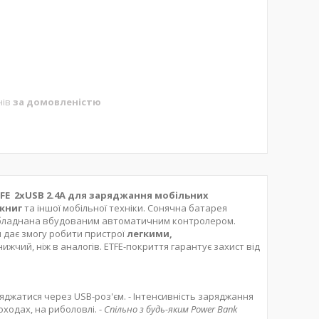
нів
за домовленістю
FE 2xUSB 2.4A
для заряджання
мобільних
 книг
та іншої мобільної техніки. Сонячна батарея
бладнана вбудованим автоматичним контролером.
ія дає змогу робити пристрої
легкими,
ижчий, ніж в аналогів. ETFE-покриття гарантує захист від
яджатися через USB-роз'єм. - Інтенсивність заряджання
оходах, на риболовлі. -
Спільно з будь-яким Power Bank