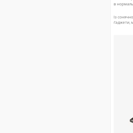
в нормаль
Із соняч
ґаджети, 