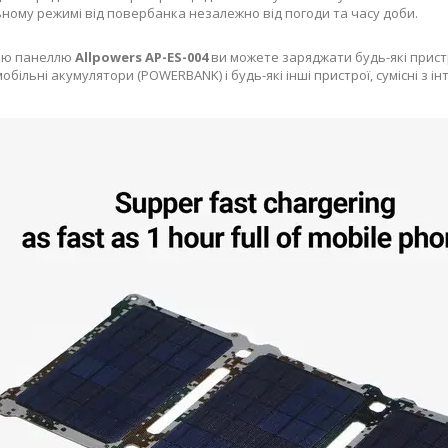
ному режимі від повербанка незалежно від погоди та часу доби.
ною панеллю
Allpowers AP-ES-004
ви можете заряджати будь-які прист
мобільні акумулятори (POWERBANK) і будь-які інші пристрої, сумісні з 