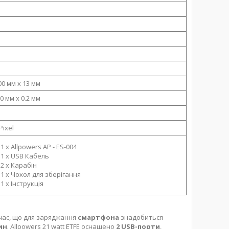
00 мм х 13 мм
0 мм х 0.2 мм
ixel
1 х Allpowers AP - ES-004
1 х USB Кабель
2 х Карабін
1 х Чохол для зберігання
1 х Інструкція
ачає, що для заряджання
смартфона
знадобиться
ин
. Allpowers 21 watt ETFE оснащено
2 USB-порти
,