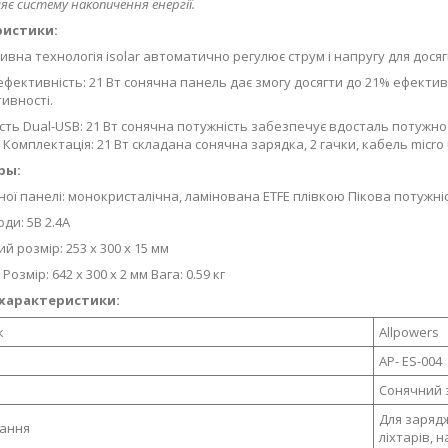
є систему накопичення енергії.
ристики:
зивна технологія isolar автоматично регулює струм і напругу для дос
 ефективність: 21 Вт сонячна панель дає змогу досягти до 21% ефективн
ивності.
ість Dual-USB: 21 Вт сонячна потужність забезпечує вдосталь потужно
 Комплектація: 21 Вт складана сонячна зарядка, 2 гачки, кабель micro 
ры:
ної панелі: монокристалічна, ламінована ETFE плівкою Пікова потужніс
оди: 5В 2.4А
 розмір: 253 x 300 x 15 мм
Розмір: 642 x 300 x 2 мм Вага: 0.59 кг
 характеристики:
к
Allpowers
AP- ES-004
Сонячний 
Для зарядж
вання
ліхтарів, н