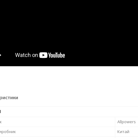
ристики
І
к
Allpowers
виробник
Китай