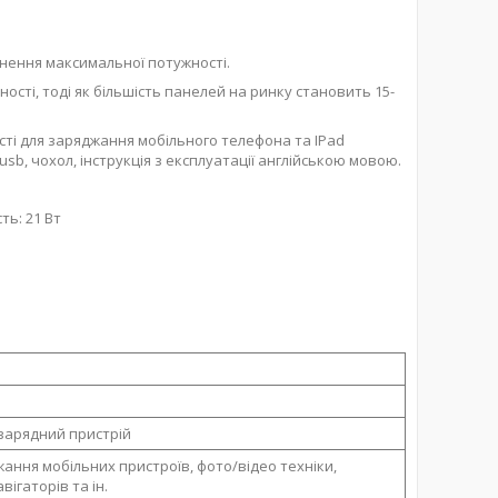
ягнення максимальної потужності.
ості, тоді як більшість панелей на ринку становить 15-
сті для заряджання мобільного телефона та IPad
usb, чохол, інструкція з експлуатації англійською мовою.
ть: 21 Вт
зарядний пристрій
ання мобільних пристроїв, фото/відео техніки,
авігаторів та ін.