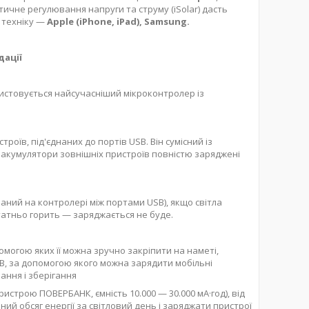
ичне регулювання напруги та струму (iSolar) дасть
у техніку —
Apple (iPhone, iPad), Samsung.
дації
ристовується найсучасніший мікроконтролер із
оїв, під'єднаних до портів USB. Він сумісний із
акумулятори зовнішніх пристроїв повністю заряджені
аний на контролері між портами USB), якщо світла
татньо горить — заряджається не буде.
омогою яких її можна зручно закріпити на наметі,
SB, за допомогою якого можна зарядити мобільні
ання і зберігання
строю ПОВЕРБАНК, ємність 10.000 — 30.000 мА·год), від
ий обсяг енергії за світловий день і заряджати пристрої