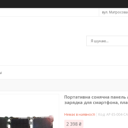
вул. Матросова 
ы
Портативна сонячна панель 
зарядка для смартфона, пла
Немає в наявності
Код:
AP-ES-004-C
2 398 ₴