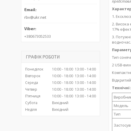
представля
Характе
1. Ексклю
rbv@ukr.net
2. Висока
17% ефект
+380673052533
3. Потужн
водночас.
Парамет
ГРАФІК РОБОТИ
Тип соняч
2 USB-вих
Понеділок
10:00
18:00
13:00
14:00
Компактний
Вівторок
10:00
18:00
13:00
14:00
Відкритий 
Середа
10:00
18:00
13:00
14:00
Технічні
Четвер
10:00
18:00
13:00
14:00
Пʼятниця
10:00
18:00
13:00
14:00
Виробни
Субота
Вихідний
Модель
Неділя
Вихідний
Тип
Застосу