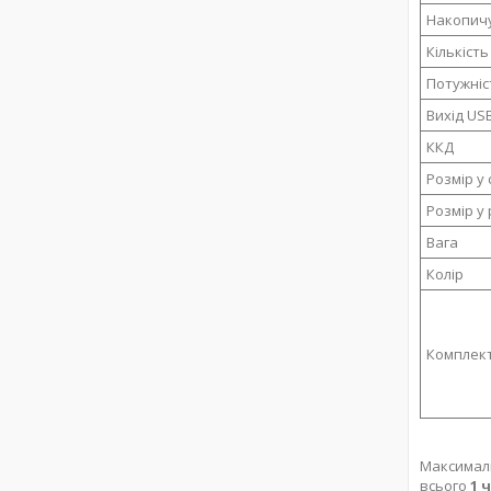
Накопич
Кількість
Потужніс
Вихід US
ККД
Розмір у
Розмір у
Вага
Колір
Комплект
Максималь
всього
1 