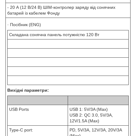
- 20 А (12 В/24 В) ШІМ-контролер заряду від сонячних
батарей із кабелем Фонду
· Посібник (ENG)
Складана сонячна панель потужністю 120 Вт
Вихідні параметри:
USB Ports
USB 1: 5V/3A (Max)
USB 2: QC 3.0, 5V/3A,
12V/1.5A (Max)
Type-C port:
PD, 5V/3A, 12V/3A, 20V/3A
(Max)