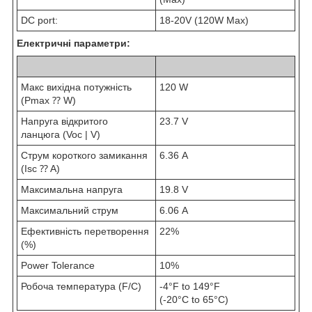
DC port:
18-20V (120W Max)
Електричні параметри:
Макс вихідна потужність
120 W
(Pmax ⁇ W)
Напруга відкритого
23.7 V
ланцюга (Voc | V)
Струм короткого замикання
6.36 A
(Isc ⁇ A)
Максимальна напруга
19.8 V
Максимальний струм
6.06 A
Ефективність перетворення
22%
(%)
Power Tolerance
10%
Робоча температура (F/C)
-4°F to 149°F
(-20°C to 65°C)