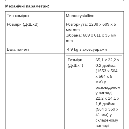
Механічні параметри:
Тип комірок
Monocrystalline
Розміри (ДxШxВ)
Розгорнута: 1238 x 689 x 5
мм mm
Зібрана: 689 x 611 x 35 мм
mm
Вага панелі
4.9 kg з аксесуарами
Розміри
65,1 x 22,2 x
(ДхШхГ)
0,2 дюйма
(1653 x 564
x 564 x 5
мм) у
розкладеном
у вигляді
22,2 x 14,1 x
1,6 дюйма
(564 x 359 x
41 мм) у
складеному
вигляді