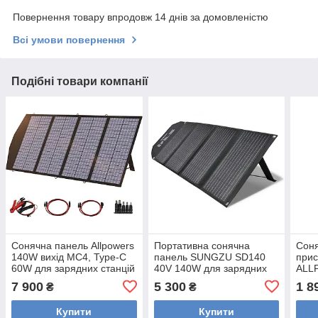
Повернення товару впродовж 14 днів за домовленістю
Всі умови повернення
Подібні товари компанії
Сонячна панель Allpowers
Портативна сонячна
Сон
140W вихід MC4, Type-C
панель SUNGZU SD140
прис
60W для зарядних станцій
40V 140W для зарядних
ALL
Bluetti, Ecoflow та для
станцій
USB,
7 900
5 300
1 8
₴
₴
Starlink.
пан
Купити
Купити