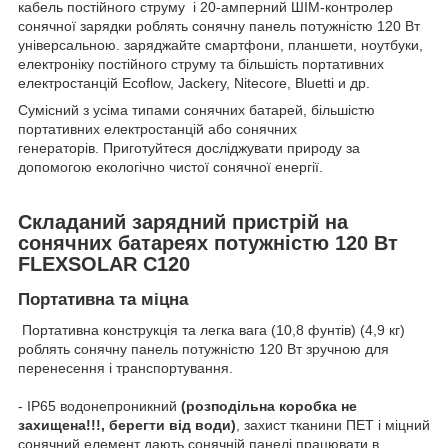
кабель постійного струму і 20-амперний ШІМ-контролер
сонячної зарядки роблять сонячну панель потужністю 120 Вт
універсальною. заряджайте смартфони, планшети, ноутбуки,
електроніку постійного струму та більшість портативних
електростанцій Ecoflow, Jackery, Nitecore, Bluetti и др.
Сумісний з усіма типами сонячних батарей, більшістю
портативних електростанцій або сонячних
генераторів. Приготуйтеся досліджувати природу за
допомогою екологічно чистої сонячної енергії.
Складаний зарядний пристрій на
сонячних батареях потужністю 120 Вт
FLEXSOLAR C120
Портативна та міцна
Портативна конструкція та легка вага (10,8 фунтів) (4,9 кг)
роблять сонячну панель потужністю 120 Вт зручною для
перенесення і транспортування.
- IP65 водонепроникний
(розподільна коробка не
захищена!!!, берегти від води)
, захист тканини ПЕТ і міцний
сонячний елемент дають сонячній панелі працювати в