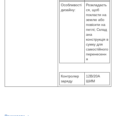
Особливості
Розкладаєть
дизайну:
ся, щоб
покласти на
землю або
повісити на
петлі; Склад
ана
конструкція в
сумку для
самостійного
перенесенн
я
Контролер
12В/20А
заряду
ШИМ
Приховати