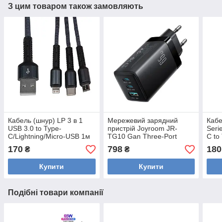
З цим товаром також замовляють
Кабель (шнур) LP 3 в 1
Мережевий зарядний
Каб
USB 3.0 to Type-
пристрій Joyroom JR-
Seri
C/Lightning/Micro-USB 1м
TG10 Gan Three-Port
C to
(C20CM)
(2×USB-C, 1×USB-A) 65w
Blac
170
798
180
₴
₴
Black
Купити
Купити
Подібні товари компанії