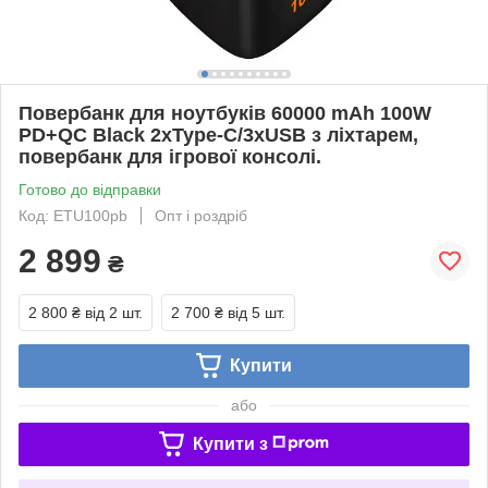
Повербанк для ноутбуків 60000 mAh 100W
PD+QC Black 2xType-C/3xUSB з ліхтарем,
повербанк для ігрової консолі.
Готово до відправки
Код: ETU100pb
Опт і роздріб
2 899
₴
2 800 ₴
від 2 шт.
2 700 ₴
від 5 шт.
Купити
або
Купити з