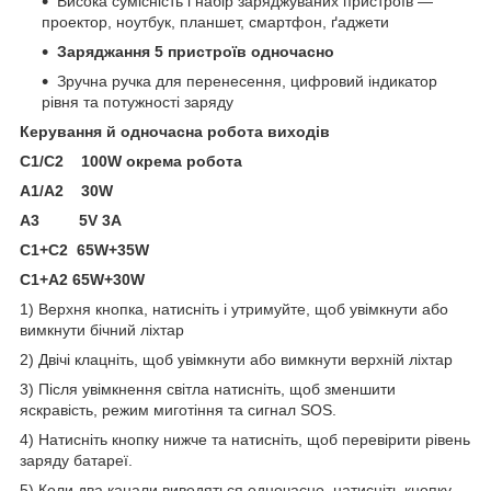
Висока сумісність і набір заряджуваних пристроїв —
проектор, ноутбук, планшет, смартфон, ґаджети
Заряджання 5 пристроїв одночасно
Зручна ручка для перенесення, цифровий індикатор
рівня та потужності заряду
Керування й одночасна робота виходів
С1/С2 100W окрема робота
А1/А2 30W
A3 5V 3A
C1+C2 65W+35W
C1+A2 65W+30W
1) Верхня кнопка, натисніть і утримуйте, щоб увімкнути або
вимкнути бічний ліхтар
2) Двічі клацніть, щоб увімкнути або вимкнути верхній ліхтар
3) Після увімкнення світла натисніть, щоб зменшити
яскравість, режим миготіння та сигнал SOS.
4) Натисніть кнопку нижче та натисніть, щоб перевірити рівень
заряду батареї.
5) Коли два канали виводяться одночасно, натисніть кнопку,