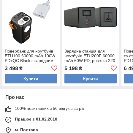
Повербанк для ноутбуків
Зарядна станція для
Пове
ETU100 60000 mAh 100W
ноутбуків ETU200F 60000
та 
PD+QC Black з зарядним
mAh 60W PD, розетка 220
PD1
пристроєм Type-C 65W
В 200 Вт. Повербанк для
вису
3 498
5 198
6 4
₴
₴
ноутбуків
заря
зел
Купити
Купити
Про нас
100% позитивних з 56 відгуків за рік
Працює з 01.02.2010
м. Полтава