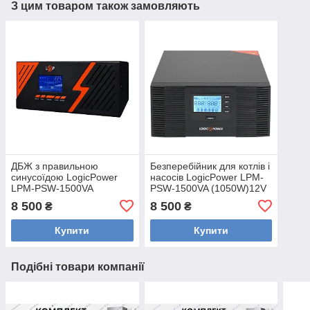
З цим товаром також замовляють
ДБЖ з правильною
Безперебійник для котлів і
синусоїдою LogicPower
насосів LogicPower LPM-
LPM-PSW-1500VA
PSW-1500VA (1050W)12V
(1050W) 12V Black.
інвертор з правильною
8 500
8 500
₴
₴
Безперебійник для котлів і
синусоїда
насосів
Купити
Купити
Подібні товари компанії