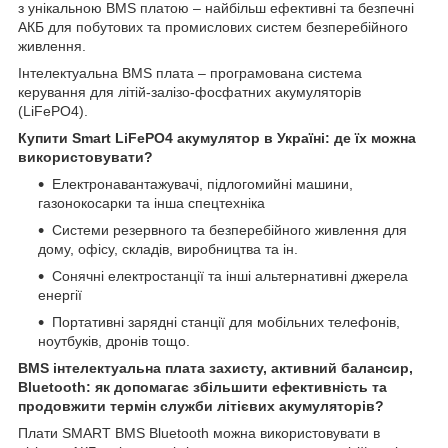
з унікальною BMS платою – найбільш ефективні та безпечні
АКБ для побутових та промислових систем безперебійного
живлення.
Інтелектуальна BMS плата – програмована система
керування для літій-залізо-фосфатних акумуляторів
(LiFePO4).
Купити Smart LiFePO4 акумулятор в Україні: де їх можна
використовувати?
Електронавантажувачі, підлогомийні машини,
газонокосарки та інша спецтехніка
Системи резервного та безперебійного живлення для
дому, офісу, складів, виробництва та ін.
Сонячні електростанції та інші альтернативні джерела
енергії
Портативні зарядні станції для мобільних телефонів,
ноутбуків, дронів тощо.
BMS інтелектуальна плата захисту, активний балансир,
Bluetooth: як допомагає збільшити ефективність та
продовжити термін служби літієвих акумуляторів?
Плати SMART BMS Bluetooth можна використовувати в