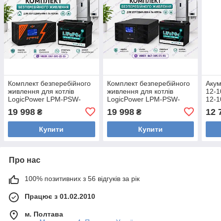
Комплект безперебійного
Комплект безперебійного
Акум
живлення для котлів
живлення для котлів
12-1
LogicPower LPM-PSW-
LogicPower LPM-PSW-
12-1
1500VA 12V Black та
1500VA 12V та Акумулятор
Life
19 998
19 998
12 
₴
₴
Акумулятор LiFePO4
LiFePO4 TechLife LFP 12-
TechLife LFP 12-100
100
Купити
Купити
Про нас
100% позитивних з 56 відгуків за рік
Працює з 01.02.2010
м. Полтава