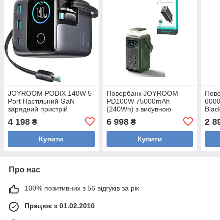
JOYROOM PODIX 140W 5-
Повербанк JOYROOM
Пове
Port Настільний GaN
PD100W 75000mAh
600
зарядний пристрій
(240Wh) з висувною
Blac
підсвіткою + Зарядний
ліхт
4 198
6 998
2 8
₴
₴
пристрій Joyroom FC 65W
ігро
Купити
Купити
Про нас
100% позитивних з 56 відгуків за рік
Працює з 01.02.2010