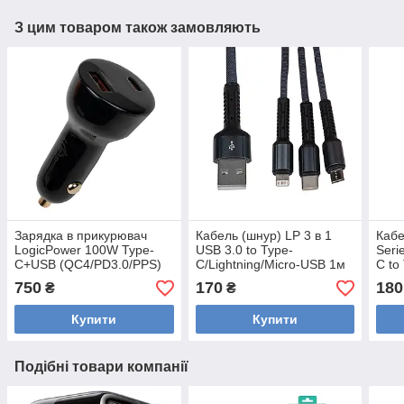
З цим товаром також замовляють
Зарядка в прикурювач
Кабель (шнур) LP 3 в 1
Каб
LogicPower 100W Type-
USB 3.0 to Type-
Seri
C+USB (QC4/PD3.0/PPS)
C/Lightning/Micro-USB 1м
C to
WCH01
(C20CM)
Blac
750
170
180
₴
₴
Купити
Купити
Подібні товари компанії