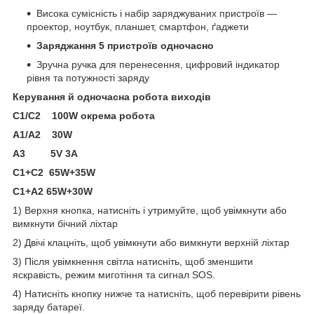
Висока сумісність і набір заряджуваних пристроїв —
проектор, ноутбук, планшет, смартфон, ґаджети
Заряджання 5 пристроїв одночасно
Зручна ручка для перенесення, цифровий індикатор
рівня та потужності заряду
Керування й одночасна робота виходів
С1/С2 100W окрема робота
А1/А2 30W
A3 5V 3A
C1+C2 65W+35W
C1+A2 65W+30W
1) Верхня кнопка, натисніть і утримуйте, щоб увімкнути або
вимкнути бічний ліхтар
2) Двічі клацніть, щоб увімкнути або вимкнути верхній ліхтар
3) Після увімкнення світла натисніть, щоб зменшити
яскравість, режим миготіння та сигнал SOS.
4) Натисніть кнопку нижче та натисніть, щоб перевірити рівень
заряду батареї.