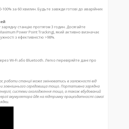
 0-100% за 60 хвилин. Будьте завжди готові до аварійних
лей
 зарядну станцію протягом 3 годин. Досягайте
ximum Power Point Tracking), який активно визначає
тужності з ефективністю >98%.
рез Wi-Fi або Bluetooth. Легко перевіряйте дані про
ас роботи станції може змінюватись в залежності від
ри зовнішнього середовища тощо. Портативна зарядна
ї енергії, системи охолодження тощо, а також вбудований
ергії акумулятора йде на підтримку працездатності самої
ядки.