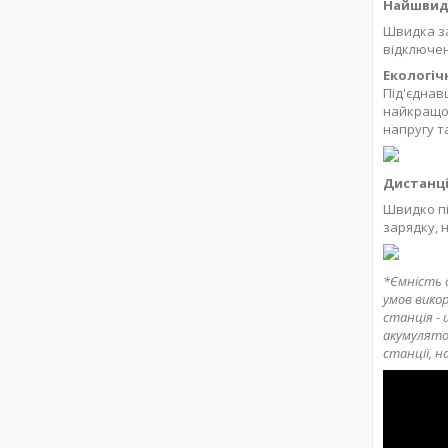
Найшвидш
Швидка за
відключен
Екологіч
Під'єднав
найкращої
напругу т
Дистанці
Швидко пі
зарядку, 
*Ємність 
умов вико
станція - 
акумулято
станції, н