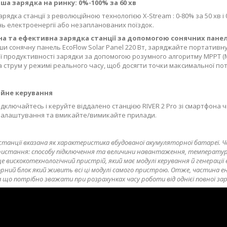
а зарядка на ринку: 0%-100% за 60 хв
рядка станції з революційною технологією X-Stream : 0-80% за 50 хв і
ь електроенергії або незапланованих поїздок.
на та ефективна зарядка станції за допомогою сонячних пане
ши сонячну панель EcoFlow Solar Panel 220 Вт, заряджайте портативну
 продуктивності зарядки за допомогою розумного алгоритму MPPT (Ma
а струм у режимі реального часу, щоб досягти точки максимальної по
йне керування
дключайтесь і керуйте віддалено станцією RIVER 2 Pro зі смартфона че
налаштування та вмикайте/вимикайте прилади.
станції вказана як характеристика вбудованої акумуляторної батареї. Ч
ристання: способу підключення та величини навантаження, температу
це вискокотехнологічний пристрій, який має модулі керування й генераці
рний блок який живить всі ці модулі самого пристрою. Отже, частина ен
а що потрібно зважати при розрахунках часу роботи від однієї повної зар