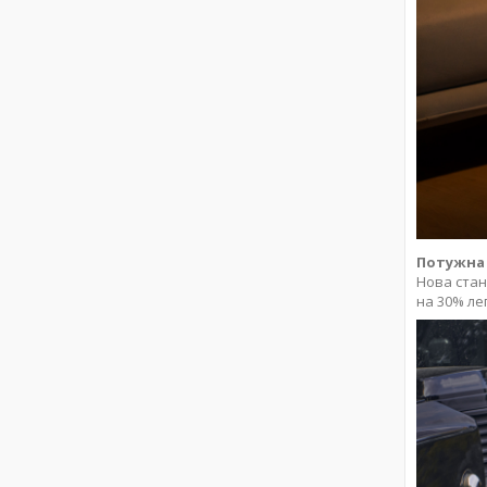
Потужна 
Нова станц
на 30% ле