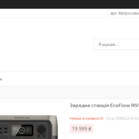
вул. Матросова 
ы
Зарядна станція EcoFlow RIV
Немає в наявності
Код:
ZMR620-B-E
19 999 ₴