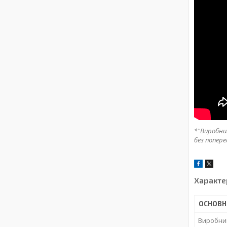
*"Виробник
без попере
Характе
ОСНОВН
Виробни