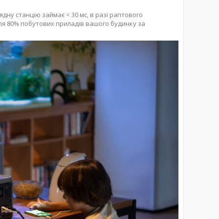
ну станцію займає < 30 мс, в разі раптового
я 80% побутових приладів вашого будинку за