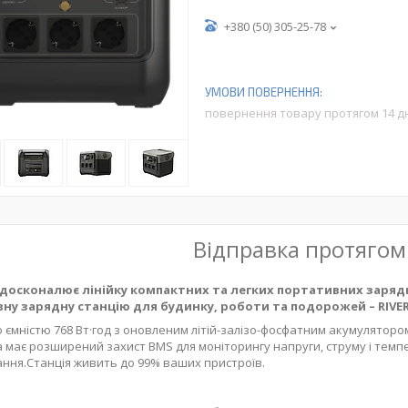
+380 (50) 305-25-78
повернення товару протягом 14 д
Відправка протягом
удосконалює лінійку компактних та легких портативних заряд
ну зарядну станцію для будинку, роботи та подорожей – RIVER 
ro ємністю 768 Вт·год з оновленим літій-залізо-фосфатним акумулятором
Та має розширений захист BMS для моніторингу напруги, струму і темп
ння.Станція живить до 99% ваших пристроїв.