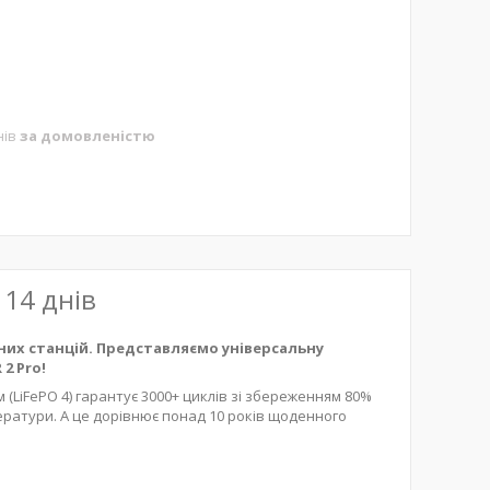
нів
за домовленістю
 14 днів
них станцій. Представляємо універсальну
2 Pro!
 (LiFePO 4) гарантує 3000+ циклів зі збереженням 80%
ератури. А це дорівнює понад 10 років щоденного