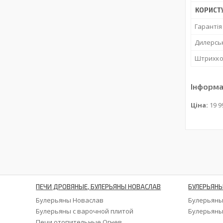
КОРИСТ
Гарантія
Дилерськ
Штрихк
Інформа
Ціна:
19 9
ПЕЧИ ДРОВЯНЫЕ, БУЛЕРЬЯНЫ НОВАСЛАВ
БУЛЕРЬЯНЫ
Булерьяны Новаслав
Булерьяны
Булерьяны с варочной плитой
Булерьяны
Печи отопительные Огнев