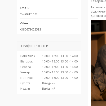
Резервне
Автоматич
відключен
rbv@ukr.net
допомогою
+380673052533
ГРАФІК РОБОТИ
Понеділок
10:00
18:00
13:00
14:00
Вівторок
10:00
18:00
13:00
14:00
Середа
10:00
18:00
13:00
14:00
Четвер
10:00
18:00
13:00
14:00
Пʼятниця
10:00
18:00
13:00
14:00
Субота
Вихідний
Неділя
Вихідний