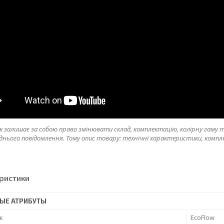
 залишає за собою право змінювати склад, комплектацію, колірну гаму то
днього повідомлення. Тому опис товару: технічні характеристики, компл
ристики
ЫЕ АТРИБУТЫ
к
EcoFlow