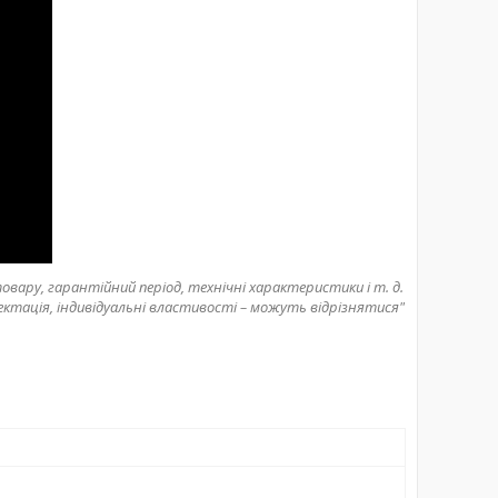
вару, гарантійний період, технічні характеристики і т. д.
ектація, індивідуальні властивості – можуть відрізнятися"