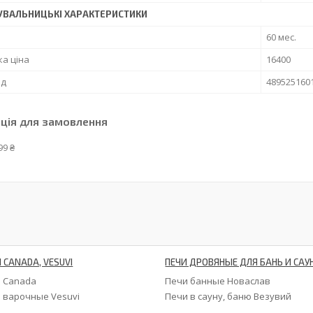
УВАЛЬНИЦЬКІ ХАРАКТЕРИСТИКИ
60 мес.
а ціна
16400
од
489525160
ція для замовлення
99 ₴
 CANADA, VESUVI
ПЕЧИ ДРОВЯНЫЕ ДЛЯ БАНЬ И САУ
 Canada
Печи банные Новаслав
 варочные Vesuvi
Печи в сауну, баню Везувий