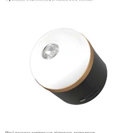
Різні режими освітлення ліхтарика дозволяють