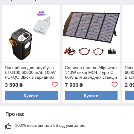
Повербанк для ноутбуків
Сонячна панель Allpowers
Пове
ETU100 60000 mAh 100W
140W вихід MC4, Type-C
600
PD+QC Black з зарядним
60W для зарядних станцій
Blac
пристроєм Type-C 65W
Bluetti, Ecoflow та для
ліхт
3 598
7 900
2 8
₴
₴
Starlink.
ігро
Купити
Купити
Про нас
100% позитивних з 56 відгуків за рік