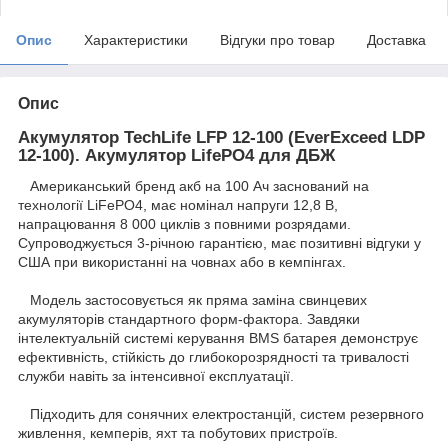
Опис
Характеристики
Відгуки про товар
Доставка
Опис
Акумулятор TechLife LFP 12-100 (EverExceed LDP
12-100). Акумулятор LifePO4 для ДБЖ
Американський бренд акб на 100 Ач заснований на
технології LiFePO4, має номінал напруги 12,8 В,
напрацювання 8 000 циклів з повними розрядами.
Супроводжується 3-річною гарантією, має позитивні відгуки у
США при використанні на човнах або в кемпінгах.
Модель застосовується як пряма заміна свинцевих
акумуляторів стандартного форм-фактора. Завдяки
інтелектуальній системі керування BMS батарея демонструє
ефективність, стійкість до глибокорозрядності та тривалості
служби навіть за інтенсивної експлуатації.
Підходить для сонячних електростанцій, систем резервного
живлення, кемперів, яхт та побутових пристроїв.