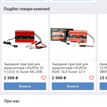
Подібні товари компанії
Зарядний пристрій для
Зарядний пристрій для
Акум
акумуляторів LiFePO4 12
акумуляторів LiFePO4,
12,8
V (14,6 V) Suoer ML-20B.
AGM, SLA Suoer 12 V
(BMS
Зарядка для
(14,6 V) 4-20 А
Smar
2 998
2 998
15 
₴
₴
літійферумних
Купити
Купити
Про нас