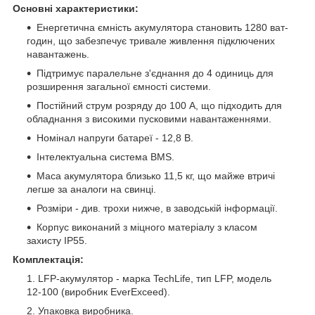
Основні характеристики:
Енергетична ємність акумулятора становить 1280 ват-
годин, що забезпечує тривале живлення підключених
навантажень.
Підтримує паралельне з'єднання до 4 одиниць для
розширення загальної ємності системи.
Постійний струм розряду до 100 А, що підходить для
обладнання з високими пусковими навантаженнями.
Номінал напруги батареї - 12,8 В.
Інтелектуальна система BMS.
Маса акумулятора близько 11,5 кг, що майже втричі
легше за аналоги на свинці.
Розміри - див. трохи нижче, в заводській інформації.
Корпус виконаний з міцного матеріалу з класом
захисту IP55.
Комплектація:
LFP-акумулятор - марка TechLife, тип LFP, модель
12-100 (виробник EverExceed).
Упаковка виробника.