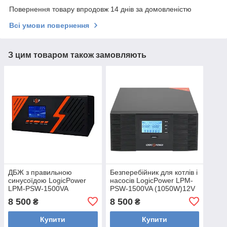
Повернення товару впродовж 14 днів за домовленістю
Всі умови повернення
З цим товаром також замовляють
ДБЖ з правильною
Безперебійник для котлів і
синусоїдою LogicPower
насосів LogicPower LPM-
LPM-PSW-1500VA
PSW-1500VA (1050W)12V
(1050W) 12V Black.
інвертор з правильною
8 500
8 500
₴
₴
Безперебійник для котлів і
синусоїда
насосів
Купити
Купити