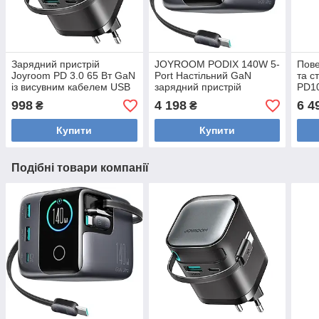
Зарядний пристрій
JOYROOM PODIX 140W 5-
Пове
Joyroom PD 3.0 65 Вт GaN
Port Настільний GaN
та 
із висувним кабелем USB
зарядний пристрій
PD1
C
вису
998
4 198
6 4
₴
₴
заря
зел
Купити
Купити
Подібні товари компанії