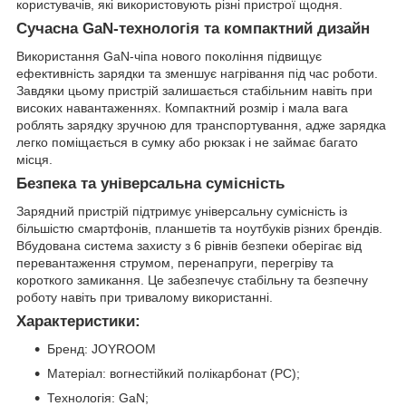
користувачів, які використовують різні пристрої щодня.
Сучасна GaN-технологія та компактний дизайн
Використання GaN-чіпа нового покоління підвищує
ефективність зарядки та зменшує нагрівання під час роботи.
Завдяки цьому пристрій залишається стабільним навіть при
високих навантаженнях. Компактний розмір і мала вага
роблять зарядку зручною для транспортування, адже зарядка
легко поміщається в сумку або рюкзак і не займає багато
місця.
Безпека та універсальна сумісність
Зарядний пристрій підтримує універсальну сумісність із
більшістю смартфонів, планшетів та ноутбуків різних брендів.
Вбудована система захисту з 6 рівнів безпеки оберігає від
перевантаження струмом, перенапруги, перегріву та
короткого замикання. Це забезпечує стабільну та безпечну
роботу навіть при тривалому використанні.
Характеристики:
Бренд: JOYROOM
Матеріал: вогнестійкий полікарбонат (PC);
Технологія: GaN;