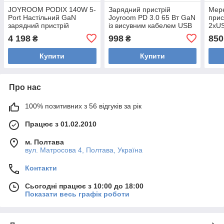
JOYROOM PODIX 140W 5-
Зарядний пристрій
Мер
Port Настільний GaN
Joyroom PD 3.0 65 Вт GaN
прис
зарядний пристрій
із висувним кабелем USB
2xUS
C
W US
4 198
998
850
₴
₴
Blac
Купити
Купити
Про нас
100% позитивних з 56 відгуків за рік
Працює з 01.02.2010
м. Полтава
вул. Матросова 4, Полтава, Україна
Контакти
Сьогодні працює з 10:00 до 18:00
Показати весь графік роботи