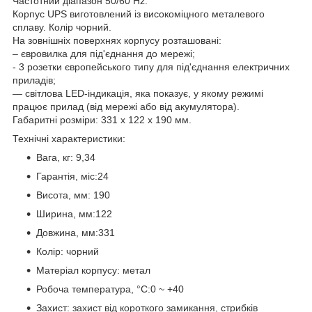
Частотний діапазон 50/60 Hz.
Корпус UPS виготовлений із високоміцного металевого
сплаву. Колір чорний.
На зовнішніх поверхнях корпусу розташовані:
– євровилка для під'єднання до мережі;
- 3 розетки європейського типу для під'єднання електричних
приладів;
— світлова LED-індикація, яка показує, у якому режимі
працює прилад (від мережі або від акумулятора).
Габаритні розміри: 331 х 122 х 190 мм.
Технічні характеристики:
Вага, кг: 9,34
Гарантія, міс:24
Висота, мм: 190
Ширина, мм:122
Довжина, мм:331
Колір: чорний
Матеріал корпусу: метал
Робоча температура, °C:0 ~ +40
Захист: захист від короткого замикання, стрибків