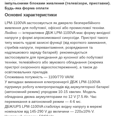
імпульсними блоками живлення (телевізори, приставки).
Будь-яка форма оплати
Основні характеристики
LPM-1100VA застосовується як джерело безперебійного
живлення для побутової, офісної або промислової техніки.
Лінійно — інтерактивне ДБЖ LPM-1100VA має форму вихідної
напруги у формі апроксимованої синусоїди. Пристрої такого
типу мають чудові захисні функції (від короткого замикання,
стрибків напруги, перевантаження, розряджання та
надлишкового заряду батарей) рекомендується
застосовувати для приєднання до кухонної або побутової
техніки, телевізійного або звукового обладнання (зокрема
пристрої охоронного відеоспостереження), а також до
освітлювальних приладів.
Споживана потужність — 1100/770 VA/W.
У випадках вимкнення електроенергії ДБЖ LPM-1100VA
підтримує роботу електроприладів від акумуляторної батареї
(автономний режим) упродовж 10-15 хвилин. Модель
обладнана двома акумуляторами по 12 V [7.5 Ah. Час
перемикання в автономний режим — 4-6 мс.
ДБЖ/UPS LPM-1100VA стабілізує вхідну напругу в мережі
номіналом від 145-290 V до величини — 220±10% V.