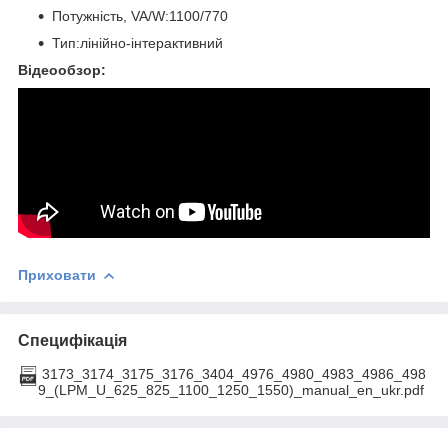
Потужність, VA/W:1100/770
Тип:лінійно-інтерактивний
Відеообзор:
Приховати
Специфікація
3173_3174_3175_3176_3404_4976_4980_4983_4986_498
9_(LPM_U_625_825_1100_1250_1550)_manual_en_ukr.pdf