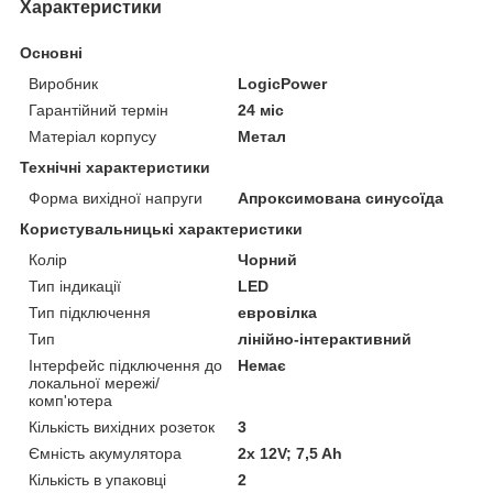
Характеристики
Основні
Виробник
LogicPower
Гарантійний термін
24 міс
Матеріал корпусу
Метал
Технічні характеристики
Форма вихідної напруги
Апроксимована синусоїда
Користувальницькі характеристики
Колір
Чорний
Тип індикації
LED
Тип підключення
евровілка
Тип
лінійно-інтерактивний
Інтерфейс підключення до
Немає
локальної мережі/
комп'ютера
Кількість вихідних розеток
3
Ємність акумулятора
2x 12V; 7,5 Ah
Кількість в упаковці
2