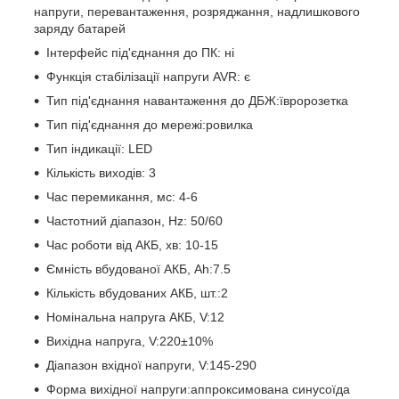
напруги, перевантаження, розряджання, надлишкового
заряду батарей
Інтерфейс під'єднання до ПК: ні
Функція стабілізації напруги AVR: є
Тип під'єднання навантаження до ДБЖ:ївророзетка
Тип під'єднання до мережі:ровилка
Тип індикації: LED
Кількість виходів: 3
Час перемикання, мс: 4-6
Частотний діапазон, Hz: 50/60
Час роботи від АКБ, хв: 10-15
Ємність вбудованої АКБ, Ah:7.5
Кількість вбудованих АКБ, шт.:2
Номінальна напруга АКБ, V:12
Вихідна напруга, V:220±10%
Діапазон вхідної напруги, V:145-290
Форма вихідної напруги:аппроксимована синусоїда