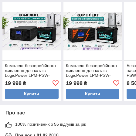
Комплект безперебійного
Комплект безперебійного
Безп
живлення для котлів
живлення для котлів
насо
LogicPower LPM-PSW-
LogicPower LPM-PSW-
PSW
1500VA 12V та Акумулятор
1500VA 12V Black та
інве
19 998
19 998
8 5
₴
₴
LiFePO4 TechLife LFP 12-
Акумулятор LiFePO4
сину
100
TechLife LFP 12-100
Купити
Купити
Про нас
100% позитивних з 56 відгуків за рік
Працює з 01.02.2010