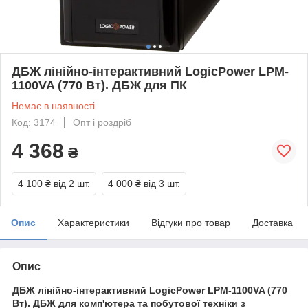
ДБЖ лінійно-інтерактивний LogicPower LPM-
1100VA (770 Вт). ДБЖ для ПК
Немає в наявності
Код: 3174
Опт і роздріб
4 368
₴
4 100 ₴
від 2 шт.
4 000 ₴
від 3 шт.
Опис
Характеристики
Відгуки про товар
Доставка
Опис
ДБЖ лінійно-інтерактивний LogicPower LPM-1100VA (770
Вт). ДБЖ для комп'ютера та побутової техніки з