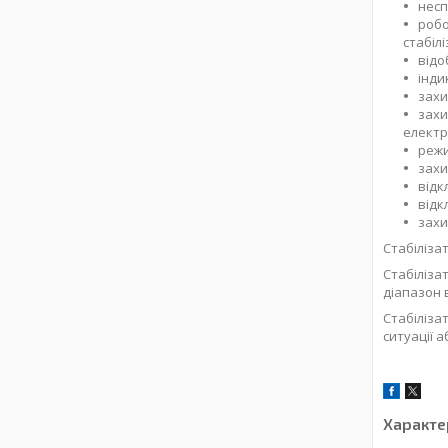
несп
робо
стабілі
відо
інди
захи
захи
електр
режи
захи
відк
відк
захи
Стабіліза
Стабіліза
діапазон 
Стабіліза
ситуації а
Характе