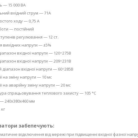
ь — 15 000 ВА
ний вхідний струм — 71А
остого ходу — 0,75 А
боти — постійний
 ступенів регулювання — 12 ст.
я вихідних напруги — ±5%
іапазон вхідної напруги — 120÷275В
іапазон вхідної напруги — 209÷231В
 діапазон вхідної напруги — 60÷285В
ї на зміну напруги — 10 мс
ії на аварійну зміну напруги — 20 мс
ра спрацьовування теплового захисту — 105 °C
— 240х380х460 мм
 кг
затори забепечують:
матичне відключення від мережі при підвищенні вхідної фазної напру