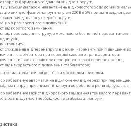
отворену форму синусоїдальної вихідної напруги;
ту у всьому діапазоні навантажень від холостого ходу до максимал
зацію вихідної фазної напруги на рівні 220 В ± 5% при зміні вхідної фаз
браженням діапазону вхідної напруги;
кацію в разі захисного відключення;
ст від короткого замикання;
ст від перевищення струму, з можливістю безпечної перевантаження
одвигунів;
м «транзит»;
ст споживачів від перенапруги в режимі «транзит» при підвищенні вхі
лючення стабілізатора при перегріві силового трансформатора;
лючення силових ключів при перегріванні в разі перевантаження;
ст від некоректного підключення стабілізатора;
тор не має гальванічної розв’язки між входом і виходом.
тор забезпечує автоматичне відключення від мережі при перевищенн
вхідних напруг, при зниженні напруги до робочого рівня відбуваєтьс
тор забезпечує захист від короткого замикання і тривалого перевант
бо в разі відсутності необхідності в стабілізації напруги.
ристики