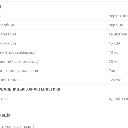
І
к
Укртехнол
виробник
Україна
ілізатора
Симісторн
отужність
15 кВА
ний час стабілізації
10 мс
ьний час стабілізації
20 мс
оцесорне управління
Так
ний термін
120 міс
УВАЛЬНИЦЬКІ ХАРАКТЕРИСТИКИ
ь фаз
однофазн
кація
a_exclusive_ua.pdf