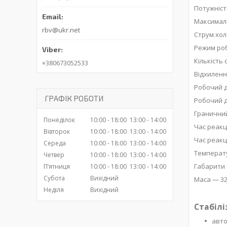
Потужніст
Максималь
rbv@ukr.net
Струм хол
Режим ро
Кількість
+380673052533
Відхиленн
Робочий д
ГРАФІК РОБОТИ
Робочий д
Граничний
Понеділок
10:00
18:00
13:00
14:00
Час реакці
Вівторок
10:00
18:00
13:00
14:00
Час реакц
Середа
10:00
18:00
13:00
14:00
Температу
Четвер
10:00
18:00
13:00
14:00
Габарити 
Пʼятниця
10:00
18:00
13:00
14:00
Субота
Вихідний
Маса — 32
Неділя
Вихідний
Стабілі
авто