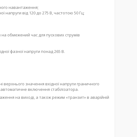
ьного навантаження;
ної напруги від 120 до 275 В, частотою 50 Гц;
 на обмежений час для пускових струмів
дної фазної напруги понад 265 В.
і верхнього значення вхідної напруги граничного
я автоматичне включення стабілізатора.
аження на виході, а також режим «транзит» в аварійній