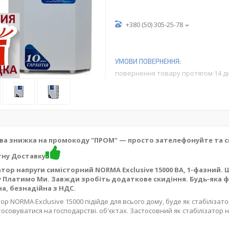
+380 (50) 305-25-78
повернення товару протягом 14 д
а знижка на промокоду "ПРОМ" — просто зателефонуйте та с
ну Доставку
атор напруги симісторний NORMA Exclusive 15000 ВА, 1-фазний.
 Платимо Ми. Завжди зробіть додаткове скидіння. Будь-яка ф
а, безнадійна з НДС.
ор NORMA Exclusive 15000 підійде для всього дому, буде як стабілізато
осовуватися на господарстві. об'єктах. Застосовний як стабілізатор 