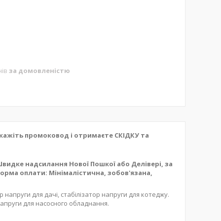
нів
за домовленістю
кажіть промоковод і отримаєте СКІДКУ та
 Швидке надсилання Нової Пошкої або Делівері, за
орма оплати: Мінімалістична, зобов'язана,
р напруги для дачі, стабілізатор напруги для котеджу.
напруги для насосного обладнання.