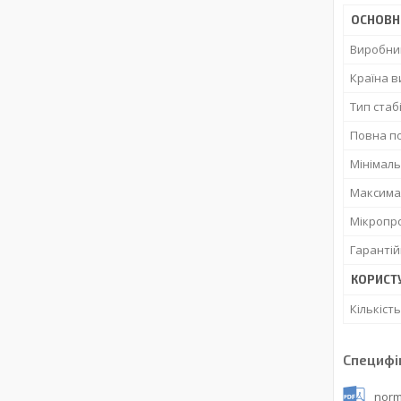
ОСНОВН
Виробни
Країна 
Тип стаб
Повна п
Мінімаль
Максимал
Мікропр
Гарантій
КОРИСТ
Кількіст
Специфі
norm